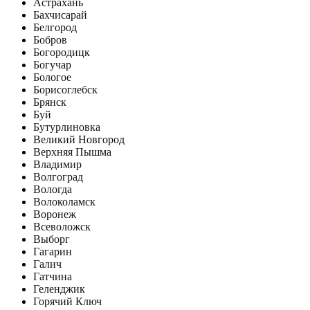
Астрахань
Бахчисарай
Белгород
Бобров
Богородицк
Богучар
Бологое
Борисоглебск
Брянск
Буй
Бутурлиновка
Великий Новгород
Верхняя Пышма
Владимир
Волгоград
Вологда
Волоколамск
Воронеж
Всеволожск
Выборг
Гагарин
Галич
Гатчина
Геленджик
Горячий Ключ