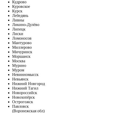
Кудрово
Куровское
Курск
Лебедянь
Ливны
Ликино-Дулёво
Липецк
Лиски
Ломоносов
Мантурово
Миллерово
Мичуринск
Моршанск
Москва
Мурино
Муром
Невинномысск
Невьянск
Нижний Новгород
Нижний Тагил
Новороссийск
Новохопёрск
Острогожск
Павловск
(Воронежская обл)