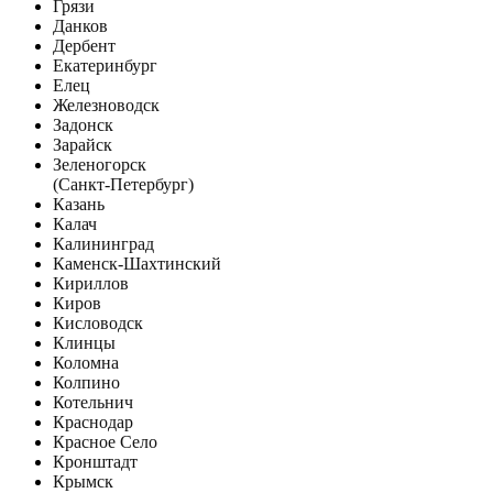
Грязи
Данков
Дербент
Екатеринбург
Елец
Железноводск
Задонск
Зарайск
Зеленогорск
(Санкт-Петербург)
Казань
Калач
Калининград
Каменск-Шахтинский
Кириллов
Киров
Кисловодск
Клинцы
Коломна
Колпино
Котельнич
Краснодар
Красное Село
Кронштадт
Крымск