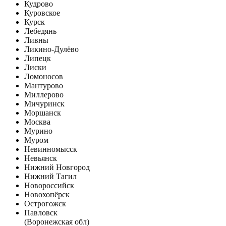
Кудрово
Куровское
Курск
Лебедянь
Ливны
Ликино-Дулёво
Липецк
Лиски
Ломоносов
Мантурово
Миллерово
Мичуринск
Моршанск
Москва
Мурино
Муром
Невинномысск
Невьянск
Нижний Новгород
Нижний Тагил
Новороссийск
Новохопёрск
Острогожск
Павловск
(Воронежская обл)