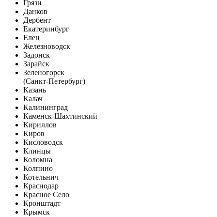
Грязи
Данков
Дербент
Екатеринбург
Елец
Железноводск
Задонск
Зарайск
Зеленогорск
(Санкт-Петербург)
Казань
Калач
Калининград
Каменск-Шахтинский
Кириллов
Киров
Кисловодск
Клинцы
Коломна
Колпино
Котельнич
Краснодар
Красное Село
Кронштадт
Крымск