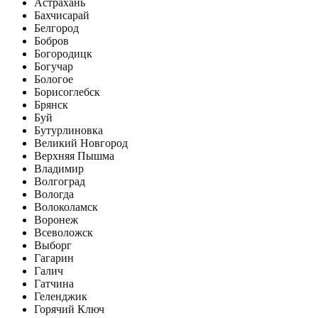
Астрахань
Бахчисарай
Белгород
Бобров
Богородицк
Богучар
Бологое
Борисоглебск
Брянск
Буй
Бутурлиновка
Великий Новгород
Верхняя Пышма
Владимир
Волгоград
Вологда
Волоколамск
Воронеж
Всеволожск
Выборг
Гагарин
Галич
Гатчина
Геленджик
Горячий Ключ