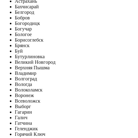
Астрахань
Бахчисарай
Белгород
Бобров
Богородицк
Богучар
Бологое
Борисоглебск
Брянск
Буй
Бутурлиновка
Великий Новгород
Верхняя Пышма
Владимир
Волгоград
Вологда
Волоколамск
Воронеж
Всеволожск
Выборг
Гагарин
Галич
Гатчина
Геленджик
Горячий Ключ