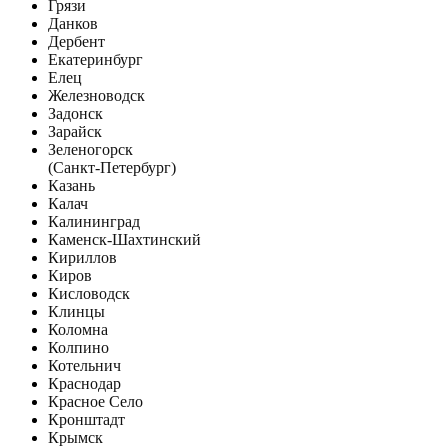
Грязи
Данков
Дербент
Екатеринбург
Елец
Железноводск
Задонск
Зарайск
Зеленогорск
(Санкт-Петербург)
Казань
Калач
Калининград
Каменск-Шахтинский
Кириллов
Киров
Кисловодск
Клинцы
Коломна
Колпино
Котельнич
Краснодар
Красное Село
Кронштадт
Крымск