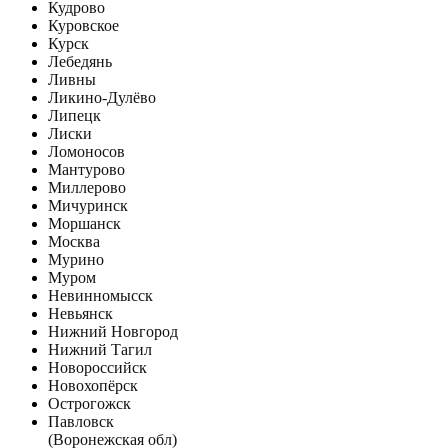
Кудрово
Куровское
Курск
Лебедянь
Ливны
Ликино-Дулёво
Липецк
Лиски
Ломоносов
Мантурово
Миллерово
Мичуринск
Моршанск
Москва
Мурино
Муром
Невинномысск
Невьянск
Нижний Новгород
Нижний Тагил
Новороссийск
Новохопёрск
Острогожск
Павловск
(Воронежская обл)