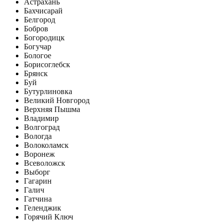
Астрахань
Бахчисарай
Белгород
Бобров
Богородицк
Богучар
Бологое
Борисоглебск
Брянск
Буй
Бутурлиновка
Великий Новгород
Верхняя Пышма
Владимир
Волгоград
Вологда
Волоколамск
Воронеж
Всеволожск
Выборг
Гагарин
Галич
Гатчина
Геленджик
Горячий Ключ