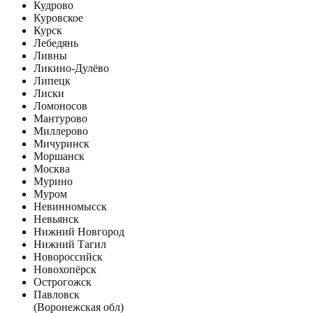
Кудрово
Куровское
Курск
Лебедянь
Ливны
Ликино-Дулёво
Липецк
Лиски
Ломоносов
Мантурово
Миллерово
Мичуринск
Моршанск
Москва
Мурино
Муром
Невинномысск
Невьянск
Нижний Новгород
Нижний Тагил
Новороссийск
Новохопёрск
Острогожск
Павловск
(Воронежская обл)