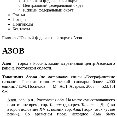
Уральский федеральный округ
Центральный федеральный округ
Южный федеральный округ
Статьи
Потери
Пригороды
Контакты
Главная
/
Южный федеральный округ
/ Азов
АЗОВ
Азов
— город в России, административный центр Азовского
района Ростовской области.
Топонимия Азова
(по материалам книги «Географические
названия России: топонимический словарь: более 4000
единиц / Е.М. Поспелов. — М.: АСТ, Астрель, 2008. — 523, [5]
с.»):
Азов
, гор., р.ц., Ростовская обл. На месте существовавшего
в античное время гор.
Танаис
(др.-греч.
Танаис
— Дон) во
второй половине XV в. возник гор.
Азак
(тюрк.
азак
«устье
реки»). Со временем тюрк. исходное
Азак
было