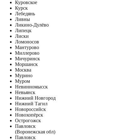
Куровское
Курск
Лебедянь
Ливны
Ликино-Дулёво
Липецк
Лиски
Ломоносов
Мантурово
Миллерово
Мичуринск
Моршанск
Москва
Мурино
Муром
Невинномысск
Невьянск
Нижний Новгород
Нижний Тагил
Новороссийск
Новохопёрск
Острогожск
Павловск
(Воронежская обл)
Павловск