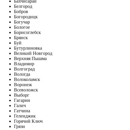
Бахчисарай
Белгород
Бобров
Богородицк
Богучар
Бологое
Борисоглебск
Брянск
Буй
Бутурлиновка
Великий Новгород
Верхняя Пышма
Владимир
Волгоград
Вологда
Волоколамск
Воронеж
Всеволожск
Выборг
Гагарин
Галич
Гатчина
Геленджик
Горячий Ключ
Грязи