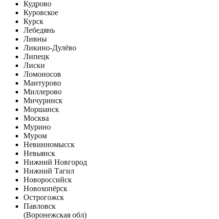
Кудрово
Куровское
Курск
Лебедянь
Ливны
Ликино-Дулёво
Липецк
Лиски
Ломоносов
Мантурово
Миллерово
Мичуринск
Моршанск
Москва
Мурино
Муром
Невинномысск
Невьянск
Нижний Новгород
Нижний Тагил
Новороссийск
Новохопёрск
Острогожск
Павловск
(Воронежская обл)