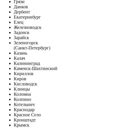
Грязи
Данков
Дербент
Екатеринбург
Елец
Железноводск
Задонск
Зарайск
Зеленогорск
(Санкт-Петербург)
Казань
Калач
Калининград
Каменск-Шахтинский
Кириллов
Киров
Кисловодск
Клинцы
Коломна
Колпино
Котельнич
Краснодар
Красное Село
Кронштадт
Крымск