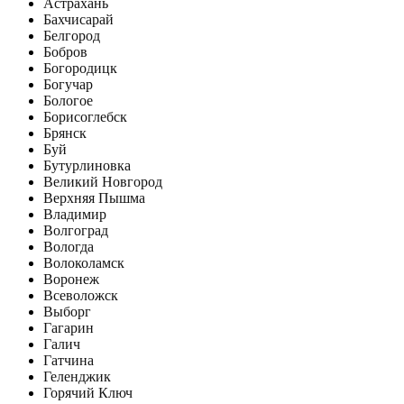
Астрахань
Бахчисарай
Белгород
Бобров
Богородицк
Богучар
Бологое
Борисоглебск
Брянск
Буй
Бутурлиновка
Великий Новгород
Верхняя Пышма
Владимир
Волгоград
Вологда
Волоколамск
Воронеж
Всеволожск
Выборг
Гагарин
Галич
Гатчина
Геленджик
Горячий Ключ