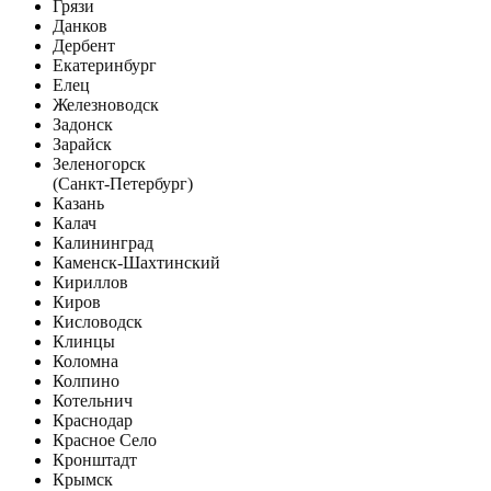
Грязи
Данков
Дербент
Екатеринбург
Елец
Железноводск
Задонск
Зарайск
Зеленогорск
(Санкт-Петербург)
Казань
Калач
Калининград
Каменск-Шахтинский
Кириллов
Киров
Кисловодск
Клинцы
Коломна
Колпино
Котельнич
Краснодар
Красное Село
Кронштадт
Крымск