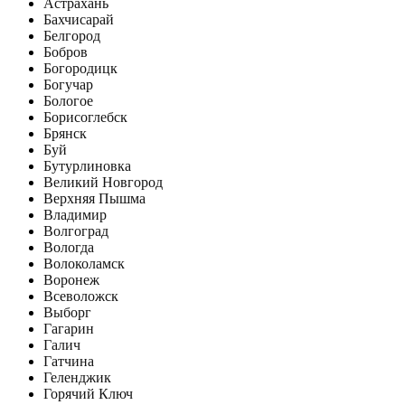
Астрахань
Бахчисарай
Белгород
Бобров
Богородицк
Богучар
Бологое
Борисоглебск
Брянск
Буй
Бутурлиновка
Великий Новгород
Верхняя Пышма
Владимир
Волгоград
Вологда
Волоколамск
Воронеж
Всеволожск
Выборг
Гагарин
Галич
Гатчина
Геленджик
Горячий Ключ