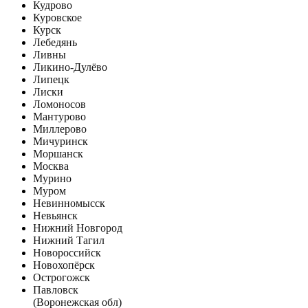
Кудрово
Куровское
Курск
Лебедянь
Ливны
Ликино-Дулёво
Липецк
Лиски
Ломоносов
Мантурово
Миллерово
Мичуринск
Моршанск
Москва
Мурино
Муром
Невинномысск
Невьянск
Нижний Новгород
Нижний Тагил
Новороссийск
Новохопёрск
Острогожск
Павловск
(Воронежская обл)