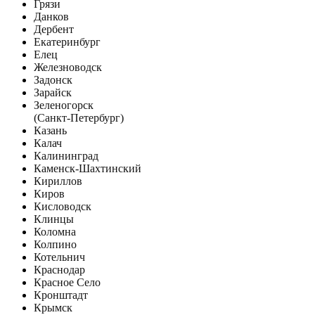
Грязи
Данков
Дербент
Екатеринбург
Елец
Железноводск
Задонск
Зарайск
Зеленогорск
(Санкт-Петербург)
Казань
Калач
Калининград
Каменск-Шахтинский
Кириллов
Киров
Кисловодск
Клинцы
Коломна
Колпино
Котельнич
Краснодар
Красное Село
Кронштадт
Крымск