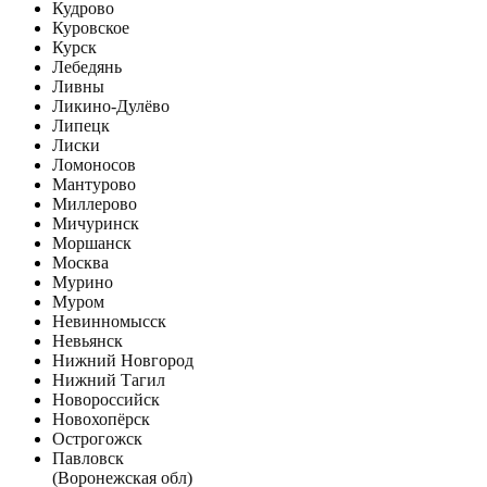
Кудрово
Куровское
Курск
Лебедянь
Ливны
Ликино-Дулёво
Липецк
Лиски
Ломоносов
Мантурово
Миллерово
Мичуринск
Моршанск
Москва
Мурино
Муром
Невинномысск
Невьянск
Нижний Новгород
Нижний Тагил
Новороссийск
Новохопёрск
Острогожск
Павловск
(Воронежская обл)