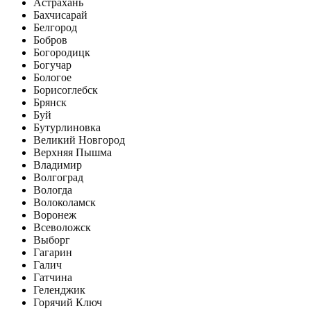
Астрахань
Бахчисарай
Белгород
Бобров
Богородицк
Богучар
Бологое
Борисоглебск
Брянск
Буй
Бутурлиновка
Великий Новгород
Верхняя Пышма
Владимир
Волгоград
Вологда
Волоколамск
Воронеж
Всеволожск
Выборг
Гагарин
Галич
Гатчина
Геленджик
Горячий Ключ