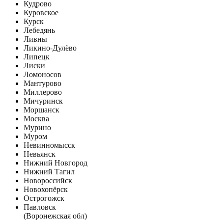
Кудрово
Куровское
Курск
Лебедянь
Ливны
Ликино-Дулёво
Липецк
Лиски
Ломоносов
Мантурово
Миллерово
Мичуринск
Моршанск
Москва
Мурино
Муром
Невинномысск
Невьянск
Нижний Новгород
Нижний Тагил
Новороссийск
Новохопёрск
Острогожск
Павловск
(Воронежская обл)