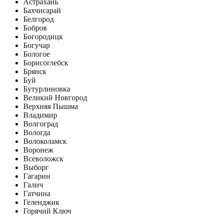
Астрахань
Бахчисарай
Белгород
Бобров
Богородицк
Богучар
Бологое
Борисоглебск
Брянск
Буй
Бутурлиновка
Великий Новгород
Верхняя Пышма
Владимир
Волгоград
Вологда
Волоколамск
Воронеж
Всеволожск
Выборг
Гагарин
Галич
Гатчина
Геленджик
Горячий Ключ