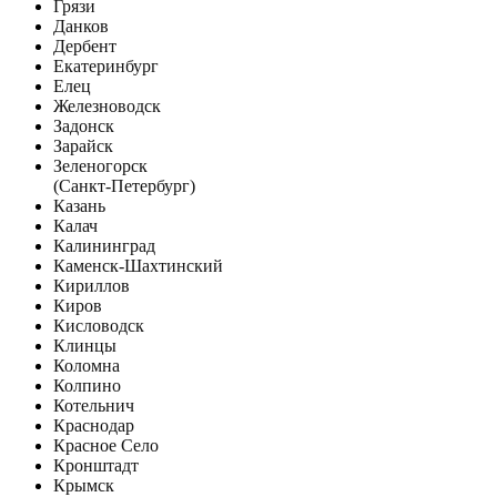
Грязи
Данков
Дербент
Екатеринбург
Елец
Железноводск
Задонск
Зарайск
Зеленогорск
(Санкт-Петербург)
Казань
Калач
Калининград
Каменск-Шахтинский
Кириллов
Киров
Кисловодск
Клинцы
Коломна
Колпино
Котельнич
Краснодар
Красное Село
Кронштадт
Крымск