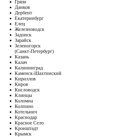
Грязи
Данков
Дербент
Екатеринбург
Елец
Железноводск
Задонск
Зарайск
Зеленогорск
(Санкт-Петербург)
Казань
Калач
Калининград
Каменск-Шахтинский
Кириллов
Киров
Кисловодск
Клинцы
Коломна
Колпино
Котельнич
Краснодар
Красное Село
Кронштадт
Крымск