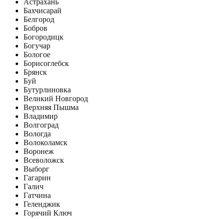
Астрахань
Бахчисарай
Белгород
Бобров
Богородицк
Богучар
Бологое
Борисоглебск
Брянск
Буй
Бутурлиновка
Великий Новгород
Верхняя Пышма
Владимир
Волгоград
Вологда
Волоколамск
Воронеж
Всеволожск
Выборг
Гагарин
Галич
Гатчина
Геленджик
Горячий Ключ