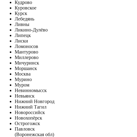
Кудрово
Куровское
Курск
Лебедянь
Ливны
Ликино-Дулёво
Липецк
Лиски
Ломоносов
Мантурово
Миллерово
Мичуринск
Моршанск
Москва
Мурино
Муром
Невинномысск
Невьянск
Нижний Новгород
Нижний Тагил
Новороссийск
Новохопёрск
Острогожск
Павловск
(Воронежская обл)