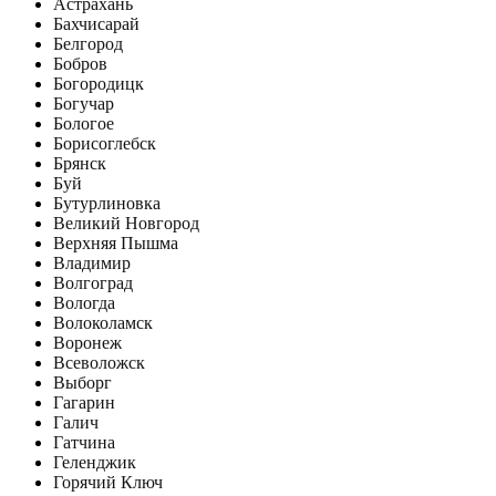
Астрахань
Бахчисарай
Белгород
Бобров
Богородицк
Богучар
Бологое
Борисоглебск
Брянск
Буй
Бутурлиновка
Великий Новгород
Верхняя Пышма
Владимир
Волгоград
Вологда
Волоколамск
Воронеж
Всеволожск
Выборг
Гагарин
Галич
Гатчина
Геленджик
Горячий Ключ