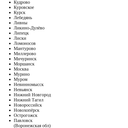
Кудрово
Куровское
Курск
Лебедянь
Ливны
Ликино-Дулёво
Липецк
Лиски
Ломоносов
Мантурово
Миллерово
Мичуринск
Моршанск
Москва
Мурино
Муром
Невинномысск
Невьянск
Нижний Новгород
Нижний Тагил
Новороссийск
Новохопёрск
Острогожск
Павловск
(Воронежская обл)