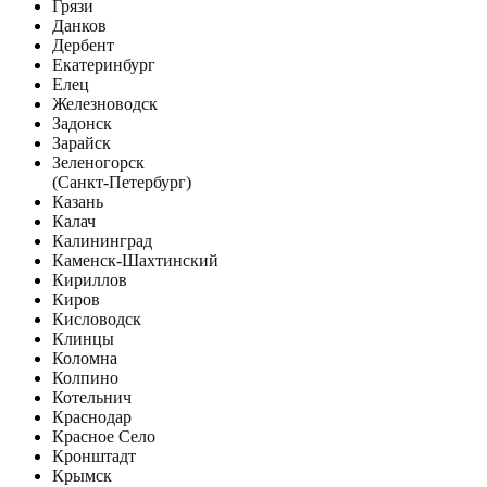
Грязи
Данков
Дербент
Екатеринбург
Елец
Железноводск
Задонск
Зарайск
Зеленогорск
(Санкт-Петербург)
Казань
Калач
Калининград
Каменск-Шахтинский
Кириллов
Киров
Кисловодск
Клинцы
Коломна
Колпино
Котельнич
Краснодар
Красное Село
Кронштадт
Крымск