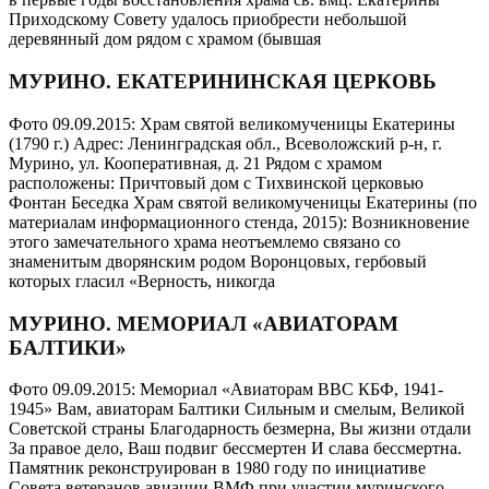
Приходскому Совету удалось приобрести небольшой
деревянный дом рядом с храмом (бывшая
МУРИНО. ЕКАТЕРИНИНСКАЯ ЦЕРКОВЬ
Фото 09.09.2015: Храм святой великомученицы Екатерины
(1790 г.) Адрес: Ленинградская обл., Всеволожский р-н, г.
Мурино, ул. Кооперативная, д. 21 Рядом с храмом
расположены: Причтовый дом с Тихвинской церковью
Фонтан Беседка Храм святой великомученицы Екатерины (по
материалам информационного стенда, 2015): Возникновение
этого замечательного храма неотъемлемо связано со
знаменитым дворянским родом Воронцовых, гербовый
которых гласил «Верность, никогда
МУРИНО. МЕМОРИАЛ «АВИАТОРАМ
БАЛТИКИ»
Фото 09.09.2015: Мемориал «Авиаторам ВВС КБФ, 1941-
1945» Вам, авиаторам Балтики Сильным и смелым, Великой
Советской страны Благодарность безмерна, Вы жизни отдали
За правое дело, Ваш подвиг бессмертен И слава бессмертна.
Памятник реконструирован в 1980 году по инициативе
Совета ветеранов авиации ВМФ при участии муринского