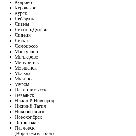
Кудрово
Куровское
Курск
Лебедянь
Ливны
Ликино-Дулёво
Липецк
Лиски
Ломоносов
Мантурово
Миллерово
Мичуринск
Моршанск
Москва
Мурино
Муром
Невинномысск
Невьянск
Нижний Новгород
Нижний Тагил
Новороссийск
Новохопёрск
Острогожск
Павловск
(Воронежская обл)