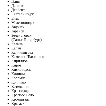
Грязи
Данков
Дербент
Екатеринбург
Елец
Железноводск
Задонск
Зарайск
Зеленогорск
(Санкт-Петербург)
Казань
Калач
Калининград
Каменск-Шахтинский
Кириллов
Киров
Кисловодск
Клинцы
Коломна
Колпино
Котельнич
Краснодар
Красное Село
Кронштадт
Крымск