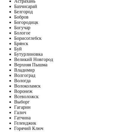
Астрахань
Бахчисарай
Белгород
Бобров
Богородицк
Богучар
Бологое
Борисоглебск
Брянск
Буй
Бутурлиновка
Великий Новгород
Верхняя Пышма
Владимир
Волгоград
Вологда
Волоколамск
Воронеж
Всеволожск
Выборг
Гагарин
Галич
Гатчина
Геленджик
Горячий Ключ