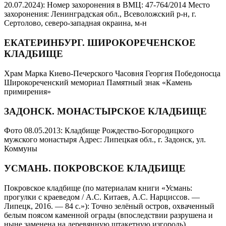
20.07.2024): Номер захоронения в ВМЦ: 47-764/2014 Место
захоронения: Ленинградская обл., Всеволожский р-н, г.
Сертолово, северо-западная окраина, м-н
ЕКАТЕРИНБУРГ. ШИРОКОРЕЧЕНСКОЕ
КЛАДБИЩЕ
Храм Марка Киево-Печерского Часовня Георгия Победоносца
Широкореченский мемориал Памятный знак «Камень
примирения»
ЗАДОНСК. МОНАСТЫРСКОЕ КЛАДБИЩЕ
Фото 08.05.2013: Кладбище Рождество-Богородицкого
мужского монастыря Адрес: Липецкая обл., г. Задонск, ул.
Коммуны
УСМАНЬ. ПОКРОВСКОЕ КЛАДБИЩЕ
Покровское кладбище (по материалам книги «Усмань:
прогулки с краеведом / А.С. Китаев, А.С. Нарциссов. —
Липецк, 2016. — 84 с.»): Точно зелёный остров, охваченный
белым поясом каменной ограды (впоследствии разрушена и
ныне заменена на деревянную штакетную изгородь),