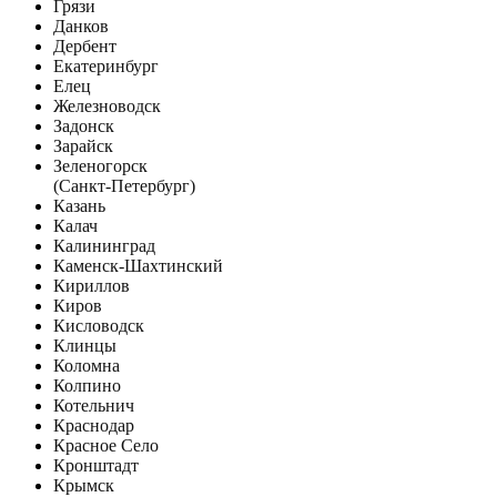
Грязи
Данков
Дербент
Екатеринбург
Елец
Железноводск
Задонск
Зарайск
Зеленогорск
(Санкт-Петербург)
Казань
Калач
Калининград
Каменск-Шахтинский
Кириллов
Киров
Кисловодск
Клинцы
Коломна
Колпино
Котельнич
Краснодар
Красное Село
Кронштадт
Крымск