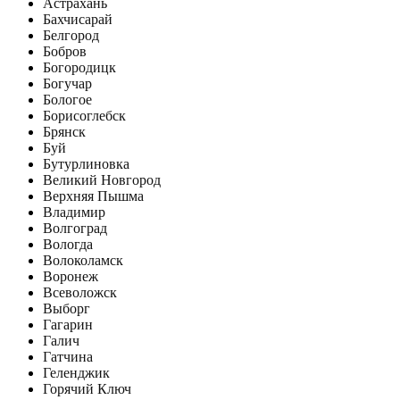
Астрахань
Бахчисарай
Белгород
Бобров
Богородицк
Богучар
Бологое
Борисоглебск
Брянск
Буй
Бутурлиновка
Великий Новгород
Верхняя Пышма
Владимир
Волгоград
Вологда
Волоколамск
Воронеж
Всеволожск
Выборг
Гагарин
Галич
Гатчина
Геленджик
Горячий Ключ