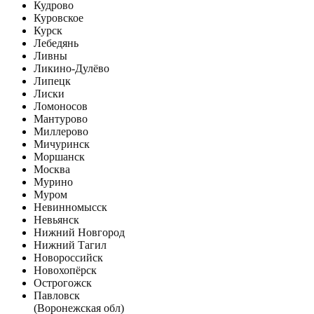
Кудрово
Куровское
Курск
Лебедянь
Ливны
Ликино-Дулёво
Липецк
Лиски
Ломоносов
Мантурово
Миллерово
Мичуринск
Моршанск
Москва
Мурино
Муром
Невинномысск
Невьянск
Нижний Новгород
Нижний Тагил
Новороссийск
Новохопёрск
Острогожск
Павловск
(Воронежская обл)