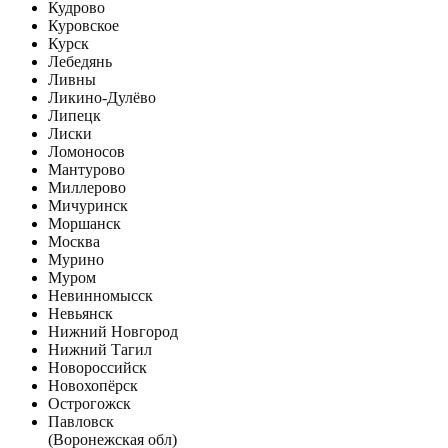
Кудрово
Куровское
Курск
Лебедянь
Ливны
Ликино-Дулёво
Липецк
Лиски
Ломоносов
Мантурово
Миллерово
Мичуринск
Моршанск
Москва
Мурино
Муром
Невинномысск
Невьянск
Нижний Новгород
Нижний Тагил
Новороссийск
Новохопёрск
Острогожск
Павловск
(Воронежская обл)