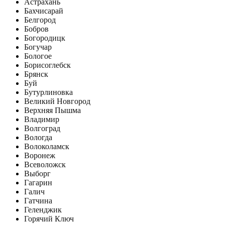
Астрахань
Бахчисарай
Белгород
Бобров
Богородицк
Богучар
Бологое
Борисоглебск
Брянск
Буй
Бутурлиновка
Великий Новгород
Верхняя Пышма
Владимир
Волгоград
Вологда
Волоколамск
Воронеж
Всеволожск
Выборг
Гагарин
Галич
Гатчина
Геленджик
Горячий Ключ