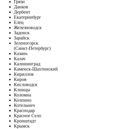
Грязи
Данков
Дербент
Екатеринбург
Елец
Железноводск
Задонск
Зарайск
Зеленогорск
(Санкт-Петербург)
Казань
Калач
Калининград
Каменск-Шахтинский
Кириллов
Киров
Кисловодск
Клинцы
Коломна
Колпино
Котельнич
Краснодар
Красное Село
Кронштадт
Крымск