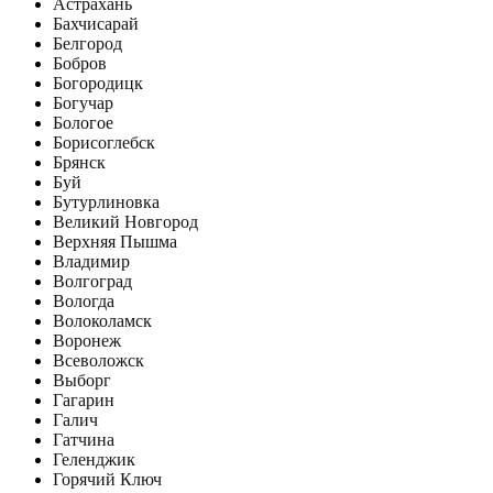
Астрахань
Бахчисарай
Белгород
Бобров
Богородицк
Богучар
Бологое
Борисоглебск
Брянск
Буй
Бутурлиновка
Великий Новгород
Верхняя Пышма
Владимир
Волгоград
Вологда
Волоколамск
Воронеж
Всеволожск
Выборг
Гагарин
Галич
Гатчина
Геленджик
Горячий Ключ