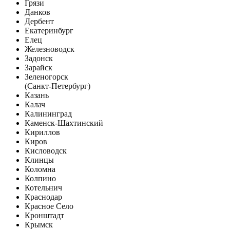
Грязи
Данков
Дербент
Екатеринбург
Елец
Железноводск
Задонск
Зарайск
Зеленогорск
(Санкт-Петербург)
Казань
Калач
Калининград
Каменск-Шахтинский
Кириллов
Киров
Кисловодск
Клинцы
Коломна
Колпино
Котельнич
Краснодар
Красное Село
Кронштадт
Крымск