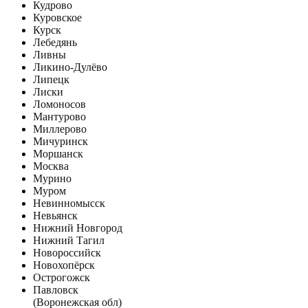
Кудрово
Куровское
Курск
Лебедянь
Ливны
Ликино-Дулёво
Липецк
Лиски
Ломоносов
Мантурово
Миллерово
Мичуринск
Моршанск
Москва
Мурино
Муром
Невинномысск
Невьянск
Нижний Новгород
Нижний Тагил
Новороссийск
Новохопёрск
Острогожск
Павловск
(Воронежская обл)