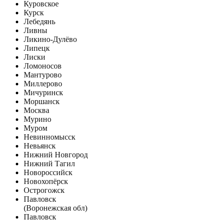
Куровское
Курск
Лебедянь
Ливны
Ликино-Дулёво
Липецк
Лиски
Ломоносов
Мантурово
Миллерово
Мичуринск
Моршанск
Москва
Мурино
Муром
Невинномысск
Невьянск
Нижний Новгород
Нижний Тагил
Новороссийск
Новохопёрск
Острогожск
Павловск
(Воронежская обл)
Павловск