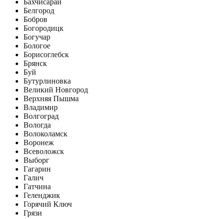
Бахчисарай
Белгород
Бобров
Богородицк
Богучар
Бологое
Борисоглебск
Брянск
Буй
Бутурлиновка
Великий Новгород
Верхняя Пышма
Владимир
Волгоград
Вологда
Волоколамск
Воронеж
Всеволожск
Выборг
Гагарин
Галич
Гатчина
Геленджик
Горячий Ключ
Грязи