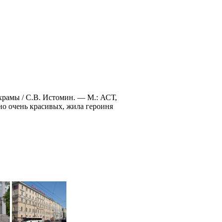
храмы / С.В. Истомин. — М.: АСТ,
 но очень красивых, жила героиня