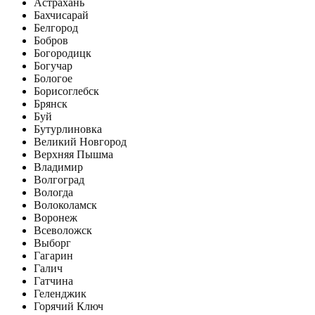
Астрахань
Бахчисарай
Белгород
Бобров
Богородицк
Богучар
Бологое
Борисоглебск
Брянск
Буй
Бутурлиновка
Великий Новгород
Верхняя Пышма
Владимир
Волгоград
Вологда
Волоколамск
Воронеж
Всеволожск
Выборг
Гагарин
Галич
Гатчина
Геленджик
Горячий Ключ