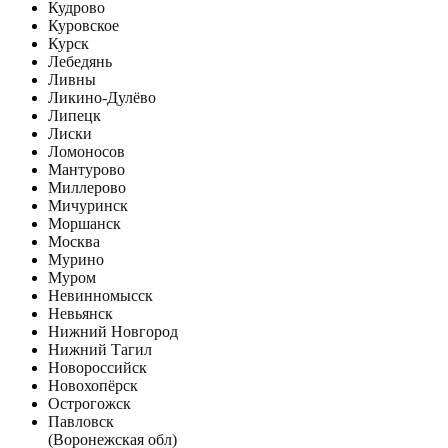
Кудрово
Куровское
Курск
Лебедянь
Ливны
Ликино-Дулёво
Липецк
Лиски
Ломоносов
Мантурово
Миллерово
Мичуринск
Моршанск
Москва
Мурино
Муром
Невинномысск
Невьянск
Нижний Новгород
Нижний Тагил
Новороссийск
Новохопёрск
Острогожск
Павловск
(Воронежская обл)