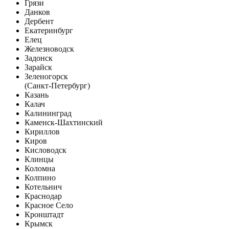
Грязи
Данков
Дербент
Екатеринбург
Елец
Железноводск
Задонск
Зарайск
Зеленогорск
(Санкт-Петербург)
Казань
Калач
Калининград
Каменск-Шахтинский
Кириллов
Киров
Кисловодск
Клинцы
Коломна
Колпино
Котельнич
Краснодар
Красное Село
Кронштадт
Крымск