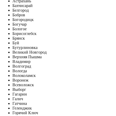
Астрахань
Бахчисарай
Белгород
Бобров
Богородицк
Богучар
Бологое
Борисоглебск
Брянск
Буй
Бутурлиновка
Великий Новгород
Верхняя Пышма
Владимир
Волгоград
Вологда
Волоколамск
Воронеж
Всеволожск
Выборг
Гагарин
Галич
Гатчина
Геленджик
Горячий Ключ