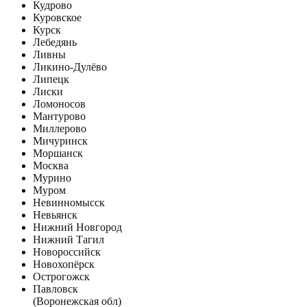
Кудрово
Куровское
Курск
Лебедянь
Ливны
Ликино-Дулёво
Липецк
Лиски
Ломоносов
Мантурово
Миллерово
Мичуринск
Моршанск
Москва
Мурино
Муром
Невинномысск
Невьянск
Нижний Новгород
Нижний Тагил
Новороссийск
Новохопёрск
Острогожск
Павловск
(Воронежская обл)