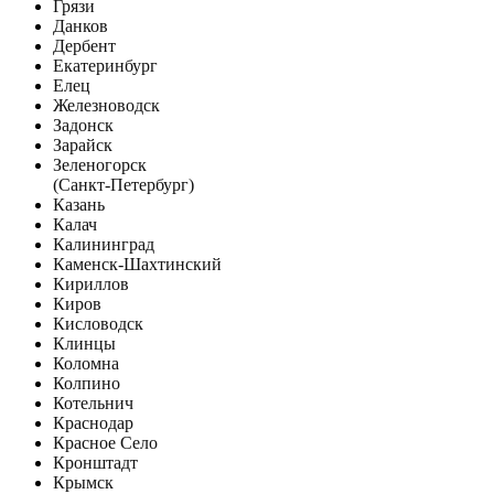
Грязи
Данков
Дербент
Екатеринбург
Елец
Железноводск
Задонск
Зарайск
Зеленогорск
(Санкт-Петербург)
Казань
Калач
Калининград
Каменск-Шахтинский
Кириллов
Киров
Кисловодск
Клинцы
Коломна
Колпино
Котельнич
Краснодар
Красное Село
Кронштадт
Крымск