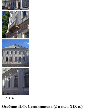
1
2
3
►
Особняк П.Ф. Семянникова (2-я пол. XIX в.)