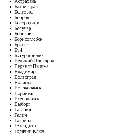
Астрахань
Бахчисарай
Белгород
Бобров
Богородицк
Богучар
Бологое
Борисоглебск
Брянск
Буй
Бутурлиновка
Великий Новгород
Верхняя Пышма
Владимир
Волгоград
Вологда
Волоколамск
Воронеж
Всеволожск
Выборг
Гагарин
Галич
Гатчина
Геленджик
Горячий Ключ