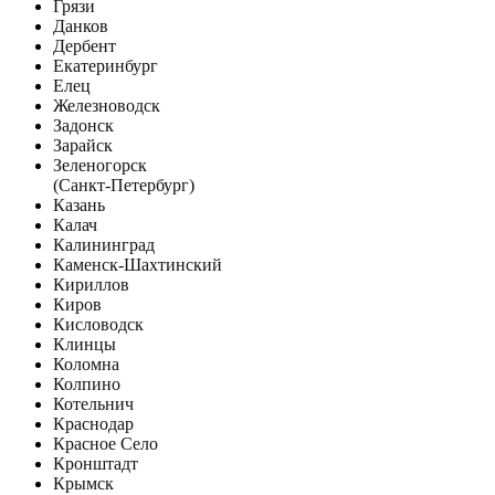
Грязи
Данков
Дербент
Екатеринбург
Елец
Железноводск
Задонск
Зарайск
Зеленогорск
(Санкт-Петербург)
Казань
Калач
Калининград
Каменск-Шахтинский
Кириллов
Киров
Кисловодск
Клинцы
Коломна
Колпино
Котельнич
Краснодар
Красное Село
Кронштадт
Крымск