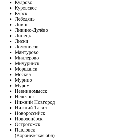
Кудрово
Куровское
Курск
Лебедянь
Ливны
Ликино-Дулёво
Липецк
Лиски
Ломоносов
Мантурово
Миллерово
Мичуринск
Моршанск
Москва
Мурино
Муром
Невинномысск
Невьянск
Нижний Новгород
Нижний Тагил
Новороссийск
Новохопёрск
Острогожск
Павловск
(Воронежская обл)