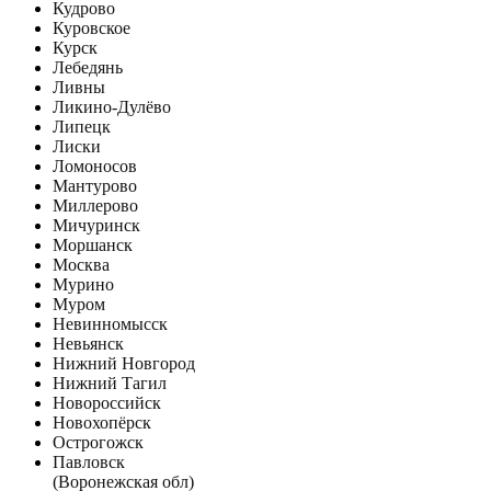
Кудрово
Куровское
Курск
Лебедянь
Ливны
Ликино-Дулёво
Липецк
Лиски
Ломоносов
Мантурово
Миллерово
Мичуринск
Моршанск
Москва
Мурино
Муром
Невинномысск
Невьянск
Нижний Новгород
Нижний Тагил
Новороссийск
Новохопёрск
Острогожск
Павловск
(Воронежская обл)