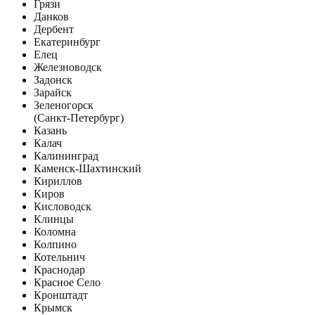
Грязи
Данков
Дербент
Екатеринбург
Елец
Железноводск
Задонск
Зарайск
Зеленогорск
(Санкт-Петербург)
Казань
Калач
Калининград
Каменск-Шахтинский
Кириллов
Киров
Кисловодск
Клинцы
Коломна
Колпино
Котельнич
Краснодар
Красное Село
Кронштадт
Крымск