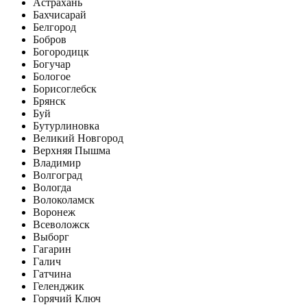
Астрахань
Бахчисарай
Белгород
Бобров
Богородицк
Богучар
Бологое
Борисоглебск
Брянск
Буй
Бутурлиновка
Великий Новгород
Верхняя Пышма
Владимир
Волгоград
Вологда
Волоколамск
Воронеж
Всеволожск
Выборг
Гагарин
Галич
Гатчина
Геленджик
Горячий Ключ