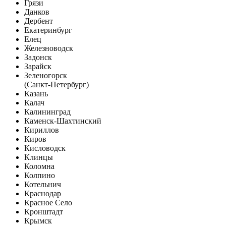
Грязи
Данков
Дербент
Екатеринбург
Елец
Железноводск
Задонск
Зарайск
Зеленогорск
(Санкт-Петербург)
Казань
Калач
Калининград
Каменск-Шахтинский
Кириллов
Киров
Кисловодск
Клинцы
Коломна
Колпино
Котельнич
Краснодар
Красное Село
Кронштадт
Крымск