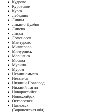
Кудрово
Куровское
Курск
Лебедянь
Ливны
Ликино-Дулёво
Липецк
Лиски
Ломоносов
Мантурово
Миллерово
Мичуринск
Моршанск
Москва
Мурино
Муром
Невинномысск
Невьянск
Нижний Новгород
Нижний Тагил
Новороссийск
Новохопёрск
Острогожск
Павловск
(Воронежская обл)