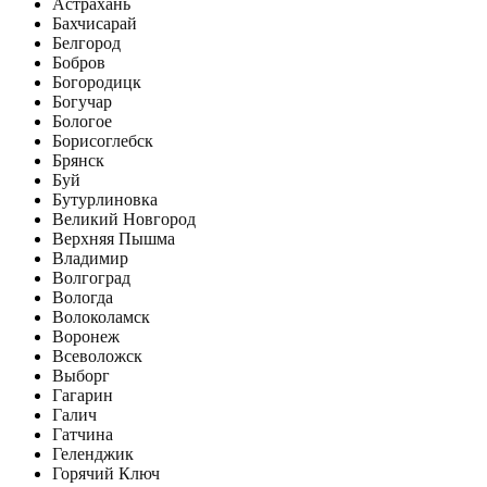
Астрахань
Бахчисарай
Белгород
Бобров
Богородицк
Богучар
Бологое
Борисоглебск
Брянск
Буй
Бутурлиновка
Великий Новгород
Верхняя Пышма
Владимир
Волгоград
Вологда
Волоколамск
Воронеж
Всеволожск
Выборг
Гагарин
Галич
Гатчина
Геленджик
Горячий Ключ