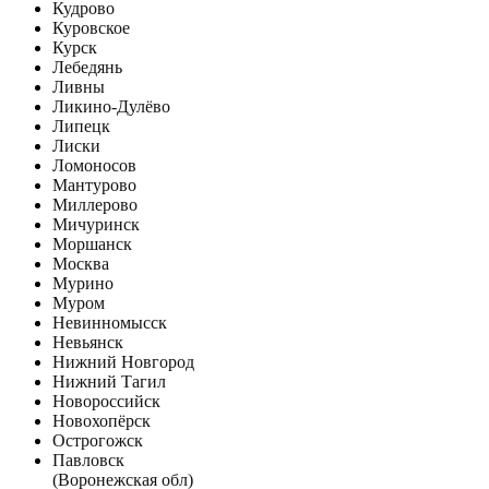
Кудрово
Куровское
Курск
Лебедянь
Ливны
Ликино-Дулёво
Липецк
Лиски
Ломоносов
Мантурово
Миллерово
Мичуринск
Моршанск
Москва
Мурино
Муром
Невинномысск
Невьянск
Нижний Новгород
Нижний Тагил
Новороссийск
Новохопёрск
Острогожск
Павловск
(Воронежская обл)