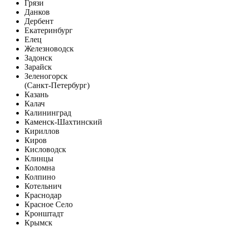
Грязи
Данков
Дербент
Екатеринбург
Елец
Железноводск
Задонск
Зарайск
Зеленогорск
(Санкт-Петербург)
Казань
Калач
Калининград
Каменск-Шахтинский
Кириллов
Киров
Кисловодск
Клинцы
Коломна
Колпино
Котельнич
Краснодар
Красное Село
Кронштадт
Крымск