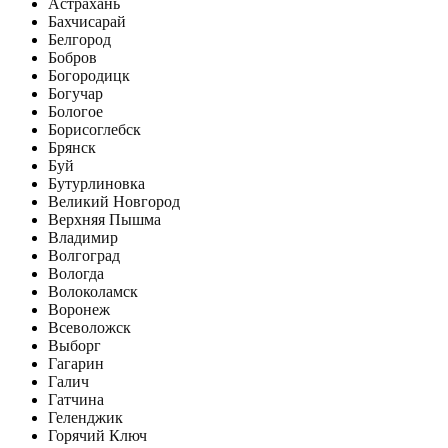
Астрахань
Бахчисарай
Белгород
Бобров
Богородицк
Богучар
Бологое
Борисоглебск
Брянск
Буй
Бутурлиновка
Великий Новгород
Верхняя Пышма
Владимир
Волгоград
Вологда
Волоколамск
Воронеж
Всеволожск
Выборг
Гагарин
Галич
Гатчина
Геленджик
Горячий Ключ