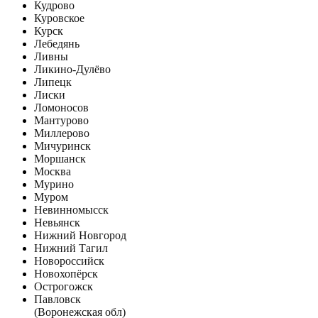
Кудрово
Куровское
Курск
Лебедянь
Ливны
Ликино-Дулёво
Липецк
Лиски
Ломоносов
Мантурово
Миллерово
Мичуринск
Моршанск
Москва
Мурино
Муром
Невинномысск
Невьянск
Нижний Новгород
Нижний Тагил
Новороссийск
Новохопёрск
Острогожск
Павловск
(Воронежская обл)