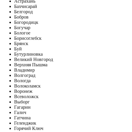
Астрахань
Бахчисарай
Белгород
Бобров
Богородицк
Богучар
Бологое
Борисоглебск
Брянск
Буй
Бутурлиновка
Великий Новгород
Верхняя Пышма
Владимир
Волгоград
Вологда
Волоколамск
Воронеж
Всеволожск
Выборг
Гагарин
Галич
Гатчина
Геленджик
Горячий Ключ