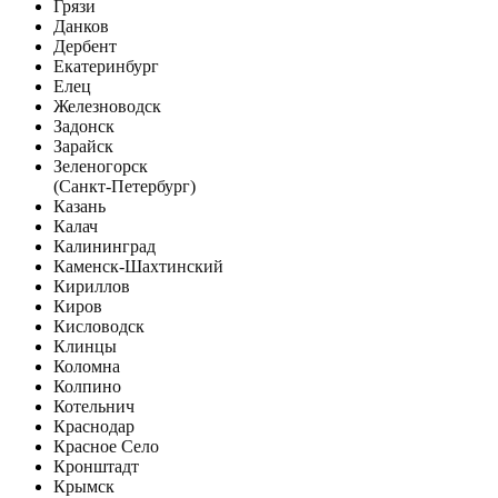
Грязи
Данков
Дербент
Екатеринбург
Елец
Железноводск
Задонск
Зарайск
Зеленогорск
(Санкт-Петербург)
Казань
Калач
Калининград
Каменск-Шахтинский
Кириллов
Киров
Кисловодск
Клинцы
Коломна
Колпино
Котельнич
Краснодар
Красное Село
Кронштадт
Крымск