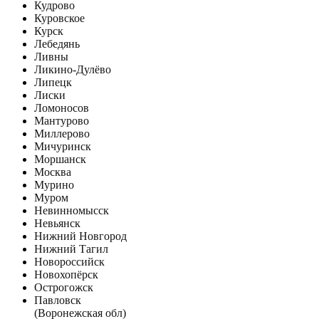
Кудрово
Куровское
Курск
Лебедянь
Ливны
Ликино-Дулёво
Липецк
Лиски
Ломоносов
Мантурово
Миллерово
Мичуринск
Моршанск
Москва
Мурино
Муром
Невинномысск
Невьянск
Нижний Новгород
Нижний Тагил
Новороссийск
Новохопёрск
Острогожск
Павловск
(Воронежская обл)