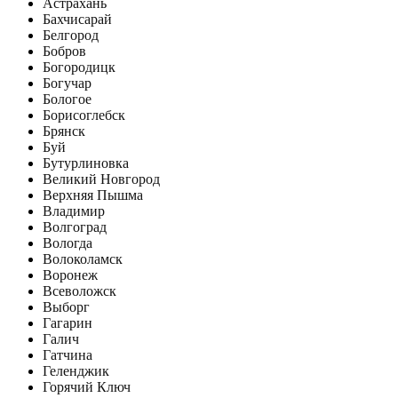
Астрахань
Бахчисарай
Белгород
Бобров
Богородицк
Богучар
Бологое
Борисоглебск
Брянск
Буй
Бутурлиновка
Великий Новгород
Верхняя Пышма
Владимир
Волгоград
Вологда
Волоколамск
Воронеж
Всеволожск
Выборг
Гагарин
Галич
Гатчина
Геленджик
Горячий Ключ