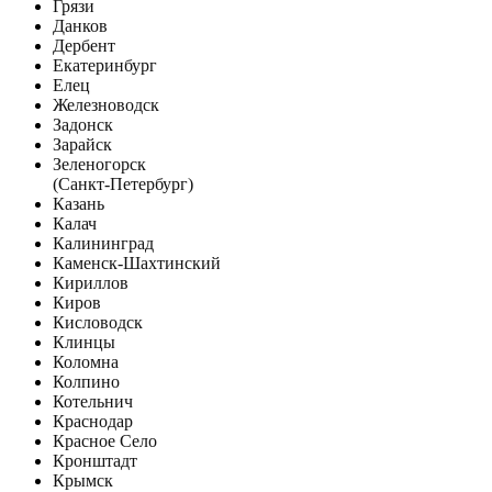
Грязи
Данков
Дербент
Екатеринбург
Елец
Железноводск
Задонск
Зарайск
Зеленогорск
(Санкт-Петербург)
Казань
Калач
Калининград
Каменск-Шахтинский
Кириллов
Киров
Кисловодск
Клинцы
Коломна
Колпино
Котельнич
Краснодар
Красное Село
Кронштадт
Крымск