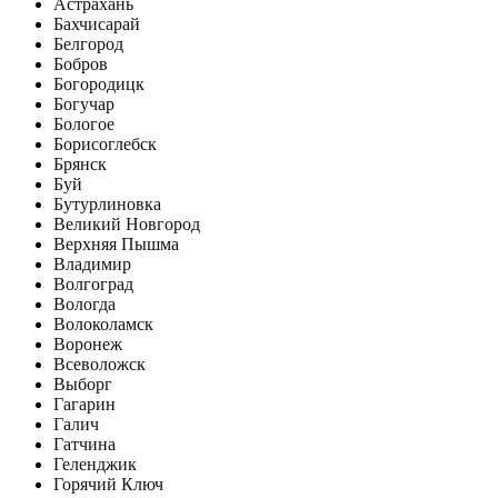
Астрахань
Бахчисарай
Белгород
Бобров
Богородицк
Богучар
Бологое
Борисоглебск
Брянск
Буй
Бутурлиновка
Великий Новгород
Верхняя Пышма
Владимир
Волгоград
Вологда
Волоколамск
Воронеж
Всеволожск
Выборг
Гагарин
Галич
Гатчина
Геленджик
Горячий Ключ