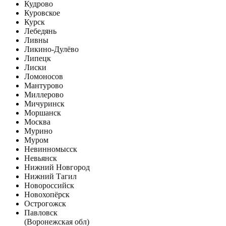
Кудрово
Куровское
Курск
Лебедянь
Ливны
Ликино-Дулёво
Липецк
Лиски
Ломоносов
Мантурово
Миллерово
Мичуринск
Моршанск
Москва
Мурино
Муром
Невинномысск
Невьянск
Нижний Новгород
Нижний Тагил
Новороссийск
Новохопёрск
Острогожск
Павловск
(Воронежская обл)