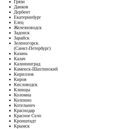
Грязи
Данков
Дербент
Екатеринбург
Елец
Железноводск
Задонск
Зарайск
Зеленогорск
(Санкт-Петербург)
Казань
Калач
Калининград
Каменск-Шахтинский
Кириллов
Киров
Кисловодск
Клинцы
Коломна
Колпино
Котельнич
Краснодар
Красное Село
Кронштадт
Крымск