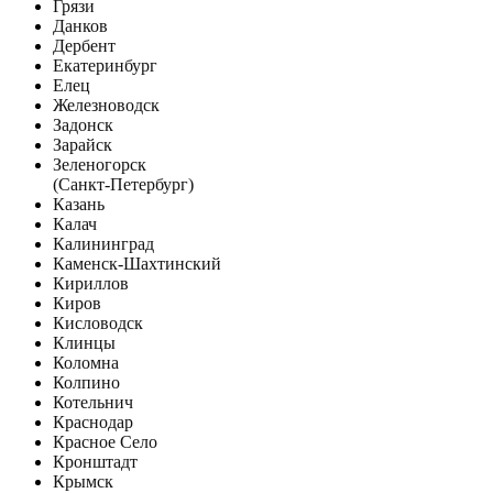
Грязи
Данков
Дербент
Екатеринбург
Елец
Железноводск
Задонск
Зарайск
Зеленогорск
(Санкт-Петербург)
Казань
Калач
Калининград
Каменск-Шахтинский
Кириллов
Киров
Кисловодск
Клинцы
Коломна
Колпино
Котельнич
Краснодар
Красное Село
Кронштадт
Крымск