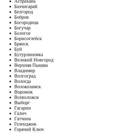
Астрахань
Бахчисарай
Белгород
Бобров
Богородицк
Богучар
Бологое
Борисоглебск
Брянск
Буй
Бутурлиновка
Великий Новгород
Верхняя Пышма
Владимир
Волгоград
Вологда
Волоколамск
Воронеж
Всеволожск
Выборг
Гагарин
Галич
Гатчина
Геленджик
Горячий Ключ