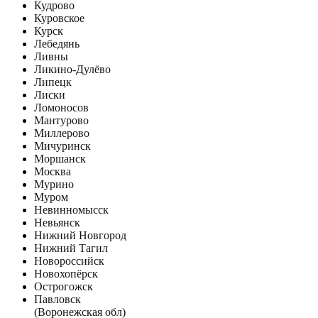
Кудрово
Куровское
Курск
Лебедянь
Ливны
Ликино-Дулёво
Липецк
Лиски
Ломоносов
Мантурово
Миллерово
Мичуринск
Моршанск
Москва
Мурино
Муром
Невинномысск
Невьянск
Нижний Новгород
Нижний Тагил
Новороссийск
Новохопёрск
Острогожск
Павловск
(Воронежская обл)