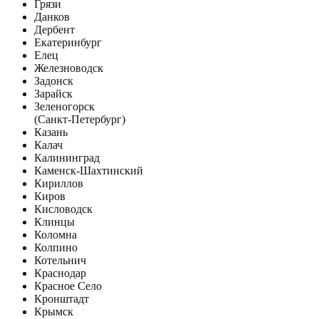
Грязи
Данков
Дербент
Екатеринбург
Елец
Железноводск
Задонск
Зарайск
Зеленогорск
(Санкт-Петербург)
Казань
Калач
Калининград
Каменск-Шахтинский
Кириллов
Киров
Кисловодск
Клинцы
Коломна
Колпино
Котельнич
Краснодар
Красное Село
Кронштадт
Крымск