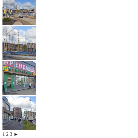
1
2
3
►