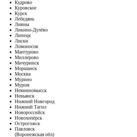
Кудрово
Куровское
Курск
Лебедянь
Ливны
Ликино-Дулёво
Липецк
Лиски
Ломоносов
Мантурово
Миллерово
Мичуринск
Моршанск
Москва
Мурино
Муром
Невинномысск
Невьянск
Нижний Новгород
Нижний Тагил
Новороссийск
Новохопёрск
Острогожск
Павловск
(Воронежская обл)