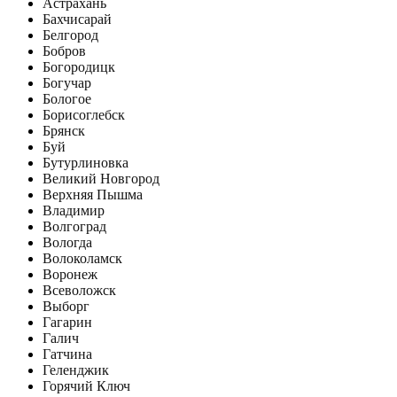
Астрахань
Бахчисарай
Белгород
Бобров
Богородицк
Богучар
Бологое
Борисоглебск
Брянск
Буй
Бутурлиновка
Великий Новгород
Верхняя Пышма
Владимир
Волгоград
Вологда
Волоколамск
Воронеж
Всеволожск
Выборг
Гагарин
Галич
Гатчина
Геленджик
Горячий Ключ