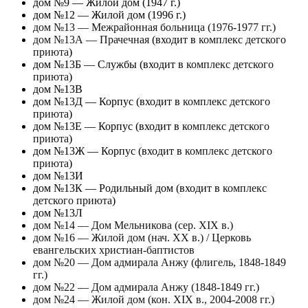
дом №9 — ​Жилой дом (1947 г.)
дом №12 — ​Жилой дом (1996 г.)
дом №13 — Межрайонная больница (1976-1977 гг.)
дом №13А — Прачечная
(входит в
комплекс детского
приюта
)
дом №13Б — Службы (входит в
комплекс детского
приюта
)
дом №13В
дом №13Д — Корпус (входит в
комплекс детского
приюта
)
дом №13Е — Корпус (входит в
комплекс детского
приюта
)
дом №13Ж — Корпус (входит в
комплекс детского
приюта
)
дом №13И
дом №13К — Родильный дом (входит в
комплекс
детского приюта
)
дом №13Л
дом №14 — Дом Мельникова (сер. ХIХ в.)
дом №16 — Жилой дом (нач. ХХ в.) / Церковь
евангельских христиан-баптистов
дом №20 — Дом адмирала Анжу (флигель, 1848-1849
гг.)
дом №22 — Дом адмирала Анжу (1848-1849 гг.)
дом №24 — Жилой дом (кон. XIX в., 2004-2008 гг.)