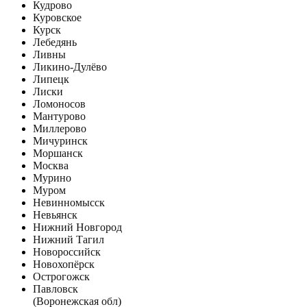
Кудрово
Куровское
Курск
Лебедянь
Ливны
Ликино-Дулёво
Липецк
Лиски
Ломоносов
Мантурово
Миллерово
Мичуринск
Моршанск
Москва
Мурино
Муром
Невинномысск
Невьянск
Нижний Новгород
Нижний Тагил
Новороссийск
Новохопёрск
Острогожск
Павловск
(Воронежская обл)