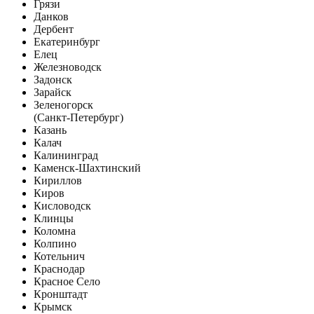
Грязи
Данков
Дербент
Екатеринбург
Елец
Железноводск
Задонск
Зарайск
Зеленогорск
(Санкт-Петербург)
Казань
Калач
Калининград
Каменск-Шахтинский
Кириллов
Киров
Кисловодск
Клинцы
Коломна
Колпино
Котельнич
Краснодар
Красное Село
Кронштадт
Крымск