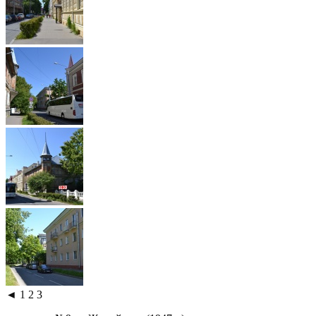
◄
1
2
3