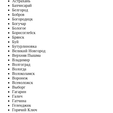
Астрахань
Бахчисарай
Белгород
Бобров
Богородицк
Богучар
Бологое
Борисоглебск
Брянск
Буй
Бутурлиновка
Великий Новгород
Верхняя Пышма
Владимир
Волгоград
Вологда
Волоколамск
Воронеж
Всеволожск
Выборг
Гагарин
Галич
Гатчина
Геленджик
Горячий Ключ