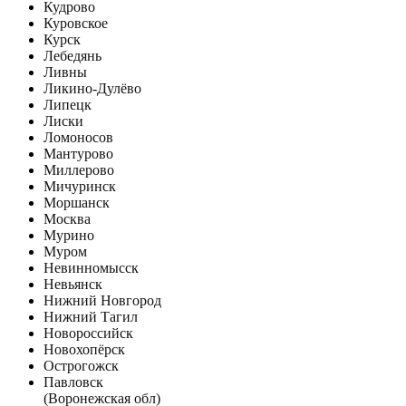
Кудрово
Куровское
Курск
Лебедянь
Ливны
Ликино-Дулёво
Липецк
Лиски
Ломоносов
Мантурово
Миллерово
Мичуринск
Моршанск
Москва
Мурино
Муром
Невинномысск
Невьянск
Нижний Новгород
Нижний Тагил
Новороссийск
Новохопёрск
Острогожск
Павловск
(Воронежская обл)