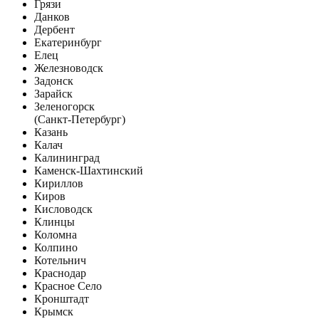
Грязи
Данков
Дербент
Екатеринбург
Елец
Железноводск
Задонск
Зарайск
Зеленогорск
(Санкт-Петербург)
Казань
Калач
Калининград
Каменск-Шахтинский
Кириллов
Киров
Кисловодск
Клинцы
Коломна
Колпино
Котельнич
Краснодар
Красное Село
Кронштадт
Крымск