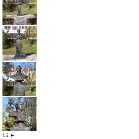
1
2
►