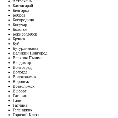
Астрахань
Бахчисарай
Белгород
Бобров
Богородицк
Богучар
Бологое
Борисоглебск
Брянск
Буй
Бутурлиновка
Великий Новгород
Верхняя Пышма
Владимир
Волгоград
Вологда
Волоколамск
Воронеж
Всеволожск
Выборг
Гагарин
Галич
Гатчина
Геленджик
Горячий Ключ