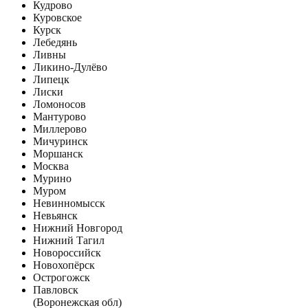
Кудрово
Куровское
Курск
Лебедянь
Ливны
Ликино-Дулёво
Липецк
Лиски
Ломоносов
Мантурово
Миллерово
Мичуринск
Моршанск
Москва
Мурино
Муром
Невинномысск
Невьянск
Нижний Новгород
Нижний Тагил
Новороссийск
Новохопёрск
Острогожск
Павловск
(Воронежская обл)