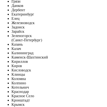
Грязи
Данков
Дербент
Екатеринбург
Елец
Железноводск
Задонск
Зарайск
Зеленогорск
(Санкт-Петербург)
Казань
Калач
Калининград
Каменск-Шахтинский
Кириллов
Киров
Кисловодск
Клинцы
Коломна
Колпино
Котельнич
Краснодар
Красное Село
Кронштадт
Крымск