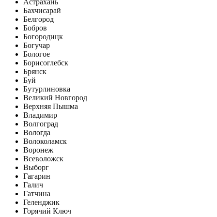
Астрахань
Бахчисарай
Белгород
Бобров
Богородицк
Богучар
Бологое
Борисоглебск
Брянск
Буй
Бутурлиновка
Великий Новгород
Верхняя Пышма
Владимир
Волгоград
Вологда
Волоколамск
Воронеж
Всеволожск
Выборг
Гагарин
Галич
Гатчина
Геленджик
Горячий Ключ