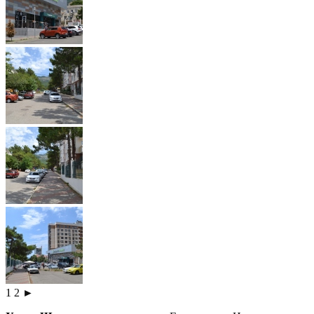
1
2
►