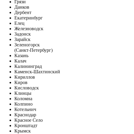
Грязи
Данков
Дербент
Екатеринбург
Елец
Железноводск
Задонск
Зарайск
Зеленогорск
(Санкт-Петербург)
Казань
Калач
Калининград
Каменск-Шахтинский
Кириллов
Киров
Кисловодск
Клинцы
Коломна
Колпино
Котельнич
Краснодар
Красное Село
Кронштадт
Крымск