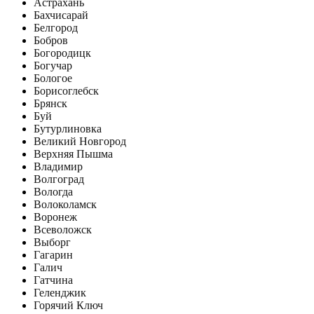
Астрахань
Бахчисарай
Белгород
Бобров
Богородицк
Богучар
Бологое
Борисоглебск
Брянск
Буй
Бутурлиновка
Великий Новгород
Верхняя Пышма
Владимир
Волгоград
Вологда
Волоколамск
Воронеж
Всеволожск
Выборг
Гагарин
Галич
Гатчина
Геленджик
Горячий Ключ