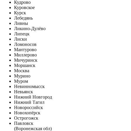
Кудрово
Куровское
Курск
Лебедянь
Ливны
Ликино-Дулёво
Липецк
Лиски
Ломоносов
Мантурово
Миллерово
Мичуринск
Моршанск
Москва
Мурино
Муром
Невинномысск
Невьянск
Нижний Новгород
Нижний Тагил
Новороссийск
Новохопёрск
Острогожск
Павловск
(Воронежская обл)