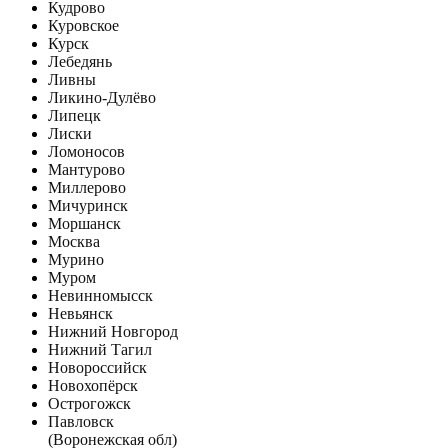
Кудрово
Куровское
Курск
Лебедянь
Ливны
Ликино-Дулёво
Липецк
Лиски
Ломоносов
Мантурово
Миллерово
Мичуринск
Моршанск
Москва
Мурино
Муром
Невинномысск
Невьянск
Нижний Новгород
Нижний Тагил
Новороссийск
Новохопёрск
Острогожск
Павловск
(Воронежская обл)