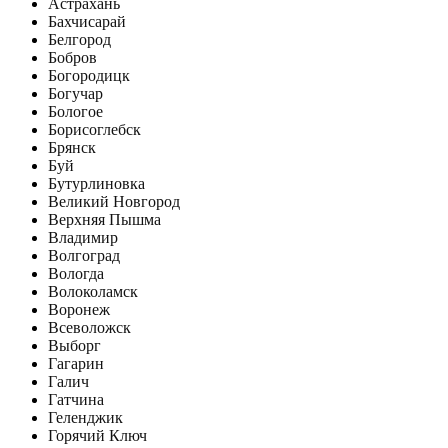
Астрахань
Бахчисарай
Белгород
Бобров
Богородицк
Богучар
Бологое
Борисоглебск
Брянск
Буй
Бутурлиновка
Великий Новгород
Верхняя Пышма
Владимир
Волгоград
Вологда
Волоколамск
Воронеж
Всеволожск
Выборг
Гагарин
Галич
Гатчина
Геленджик
Горячий Ключ