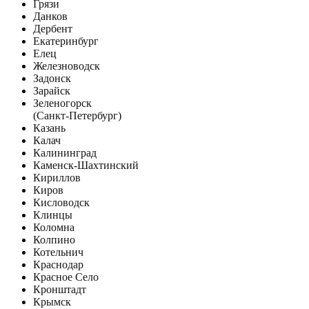
Грязи
Данков
Дербент
Екатеринбург
Елец
Железноводск
Задонск
Зарайск
Зеленогорск
(Санкт-Петербург)
Казань
Калач
Калининград
Каменск-Шахтинский
Кириллов
Киров
Кисловодск
Клинцы
Коломна
Колпино
Котельнич
Краснодар
Красное Село
Кронштадт
Крымск