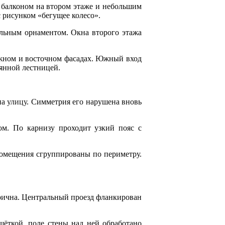
 балконом на втором этаже и небольшим
 рисунком «бегущее колесо».
льным орнаментом. Окна второго этажа
южном и восточном фасадах. Южный вход
янной лестницей.
на
улицу
. Симметрия его нарушена вновь
м. По карнизу проходит узкий пояс с
помещения сгруппированы по периметру.
трична. Центральный проезд фланкирован
шёткой, поле стены над ней обработано