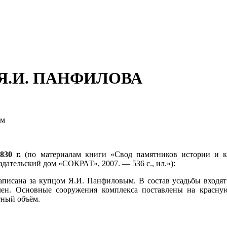
 Я.И. ПАНФИЛОВА
ом
30 г.
(по материалам книги «Свод памятников истории и ку
здательский дом «СОКРАТ», 2007. — 536 с., ил.»):
 записана за купцом Я.И. Панфиловым. В состав усадьбы вход
овлен. Основные сооружения комплекса поставлены на крас
тный объём.