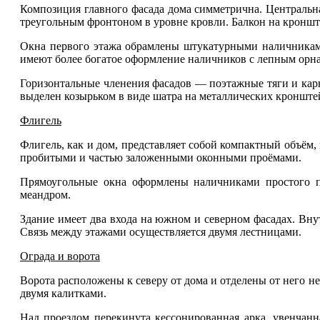
Композиция главного фасада дома симметрична. Центральн
треугольным фронтоном в уровне кровли. Балкон на кроншт
Окна первого этажа обрамлены штукатурными наличникам
имеют более богатое оформление наличников с лепным орн
Горизонтальные членения фасадов — поэтажные тяги и кар
выделен козырьком в виде шатра на металлических кронште
Флигель
Флигель, как и дом, представляет собой компактный объём
пробитыми и частью заложенными оконными проёмами.
Прямоугольные окна оформлены наличниками простого п
меандром.
Здание имеет два входа на южном и северном фасадах. Вн
Связь между этажами осуществляется двумя лестницами.
Ограда и ворота
Ворота расположены к северу от дома и отделены от него 
двумя калитками.
Над проездом перекинута кессонированная арка, увенчанн