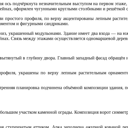
ая ось подчёркнута незначительным выступом на первом этаже,
ейнах, оформлен чугунными круглыми столбиками и решёткой с
и простого профиля, по верху акцентированы лепным растите
аментом и фигурными сандриками.
низ, украшенный модульонами. Здание имеет два входа — на 
йнах. Связь между этажами осуществляется одномаршевой дерев
, вытянутый в глубину двора. Главный западный фасад обращён 
рофиля, украшены по верху лепным растительным орнаменто
утренняя планировка подчинена объёмной композиции здания, 
небольшим участком каменной ограды. Композиция ворот симме
ая ступенчатым аттиком. Арка заполнена ажурной кованой ре