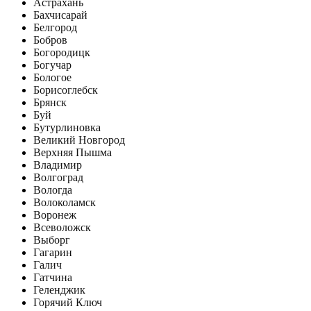
Астрахань
Бахчисарай
Белгород
Бобров
Богородицк
Богучар
Бологое
Борисоглебск
Брянск
Буй
Бутурлиновка
Великий Новгород
Верхняя Пышма
Владимир
Волгоград
Вологда
Волоколамск
Воронеж
Всеволожск
Выборг
Гагарин
Галич
Гатчина
Геленджик
Горячий Ключ