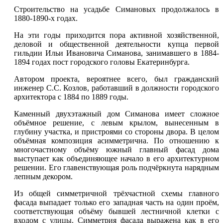
Строительство на усадьбе Симановых продолжалось в
1880-1890-х годах.
На эти годы приходится пора активной хозяйственной,
деловой и общественной деятельности купца первой
гильдии Ильи Ивановича Симанова, занимавшего в 1884-
1894 годах пост городского головы Екатеринбурга.
Автором проекта, вероятнее всего, был гражданский
инженер С.С. Козлов, работавший в должности городского
архитектора с 1884 по 1889 годы.
Каменный двухэтажный дом Симанова имеет сложное
объёмное решение, с левым крылом, вынесенным в
глубину участка, и пристроями со стороны двора. В целом
объёмная композиция асимметрична. По отношению к
многочастному объёму южный главный фасад дома
выступает как объединяющее начало в его архитектурном
решении. Его главенствующая роль подчёркнута нарядным
лепным декором.
Из общей симметричной трёхчастной схемы главного
фасада выпадает только его западная часть на один проём,
соответствующая объёму бывшей лестничной клетки с
входом с
улицы
. Симметрия фасада выражена как в его