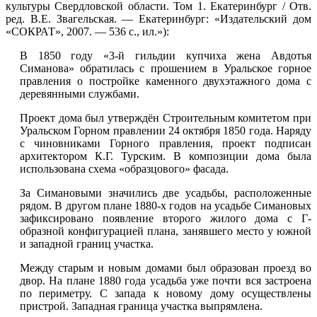
культуры Свердловской области. Том 1. Екатеринбург / Отв.
ред. В.Е. Звагельская. — Екатеринбург: «Издательский дом
«СОКРАТ», 2007. — 536 с., ил.»):
В 1850 году «3-й гильдии купчиха жена Авдотья
Симанова» обратилась с прошением в Уральское горное
правления о постройке каменного двухэтажного дома с
деревянными службами.
Проект дома был утверждён Строительным комитетом при
Уральском Горном правлении 24 октября 1850 года. Наряду
с чиновниками Горного правления, проект подписан
архитектором К.Г. Турским. В композиции дома была
использована схема «образцового» фасада.
За Симановыми значились две усадьбы, расположенные
рядом. В другом плане 1880-х годов на усадьбе Симановых
зафиксировано появление второго жилого дома с Г-
образной конфигурацией плана, занявшего место у южной
и западной границ участка.
Между старым и новым домами был образован проезд во
двор. На плане 1880 года усадьба уже почти вся застроена
по периметру. С запада к новому дому осуществлены
пристрой. Западная граница участка выпрямлена.