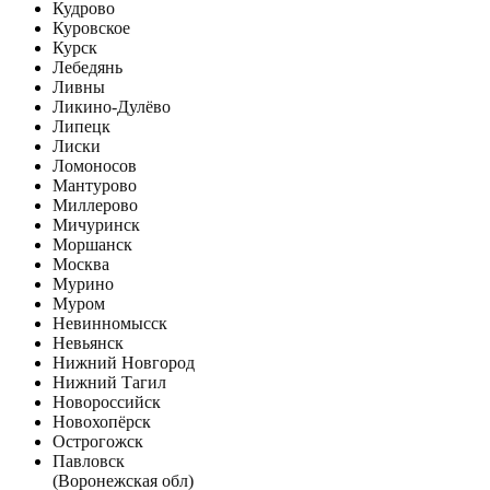
Кудрово
Куровское
Курск
Лебедянь
Ливны
Ликино-Дулёво
Липецк
Лиски
Ломоносов
Мантурово
Миллерово
Мичуринск
Моршанск
Москва
Мурино
Муром
Невинномысск
Невьянск
Нижний Новгород
Нижний Тагил
Новороссийск
Новохопёрск
Острогожск
Павловск
(Воронежская обл)