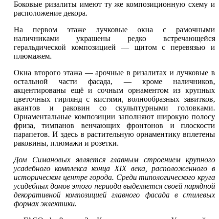
Боковые ризалиты имеют ту же композиционную схему и
расположение декора.
На первом этаже лучковые окна с рамочными
наличниками украшены редко встречающейся
геральдической композицией — щитом с перевязью и
плюмажем.
Окна второго этажа — арочные в ризалитах и лучковые в
остальной части фасада, — кроме наличников,
акцентированы ещё и сочным орнаментом из крупных
цветочных гирлянд с кистями, волнообразных завитков,
акантов и раковин со скульптурными головками.
Орнаментальные композиции заполняют широкую полосу
фриза, тимпанов венчающих фронтонов и плоскости
парапетов. И здесь в растительную орнаментику вплетены
раковины, плюмажи и розетки.
Дом Симановых является главным строением крупного
усадебного комплекса конца XIX века, расположенного в
историческом центре
города
. Среди типологического круга
усадебных домов этого периода выделяется своей нарядной
декоративной композицией главного фасада в стилевых
формах эклектики.