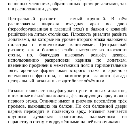
основных членениях, образованных тремя ризалитами, так
и в расположении декора.
Центральный ризалит — самый крупный. В нём
расположены широкая въездная арка во двор
(переоборудованная в главный вход) и балкон с кованой
решёткой на литых столбиках. Плоскость ризалита разбита
лопатками, на которые на уровне второго этажа наложены
пилястры с ионическими капителями. Центральный
ризалит, как и боковые, слабо выступает из плоскости
стены, но, благодаря высокому рельефу декора,
использованию раскреповки карниза по лопаткам,
введению профилей в межэтажный пояс и горизонтальные
тяги, арочные формы окон второго этажа и арочного
венчающего фронтона, в композиции главного фасада
центральный ризалит выглядит более объёмным.
Ризалит включает полуфигурки путти в позах атлантов,
вписанные в филёнки лопаток, фланкирующих арку и окна
первого этажа. Отличие имеет и рисунок переплётов трёх
проёмов, выходящих на балкон. По оси балконной двери
карниз переходит в подвесную арку. Ризалит венчается
крупным лучковым фронтоном, наложенным на
парапетную стену, с водружёнными на неё вазончиками.