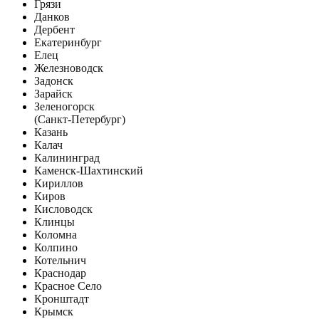
Грязи
Данков
Дербент
Екатеринбург
Елец
Железноводск
Задонск
Зарайск
Зеленогорск
(Санкт-Петербург)
Казань
Калач
Калининград
Каменск-Шахтинский
Кириллов
Киров
Кисловодск
Клинцы
Коломна
Колпино
Котельнич
Краснодар
Красное Село
Кронштадт
Крымск