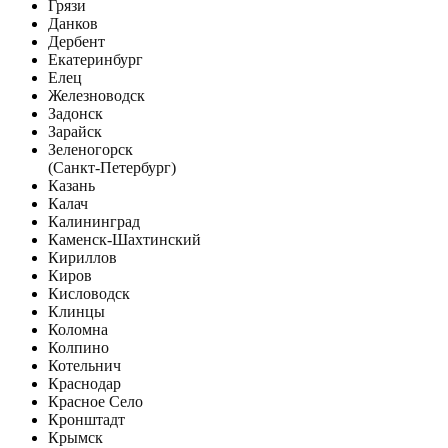
Грязи
Данков
Дербент
Екатеринбург
Елец
Железноводск
Задонск
Зарайск
Зеленогорск
(Санкт-Петербург)
Казань
Калач
Калининград
Каменск-Шахтинский
Кириллов
Киров
Кисловодск
Клинцы
Коломна
Колпино
Котельнич
Краснодар
Красное Село
Кронштадт
Крымск