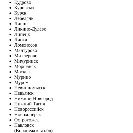
Кудрово
Куровское
Курск
Лебедянь
Ливны
Ликино-Дулёво
Липецк
Лиски
Ломоносов
Мантурово
Миллерово
Мичуринск
Моршанск
Москва
Мурино
Муром
Невинномысск
Невьянск
Нижний Новгород
Нижний Тагил
Новороссийск
Новохопёрск
Острогожск
Павловск
(Воронежская обл)