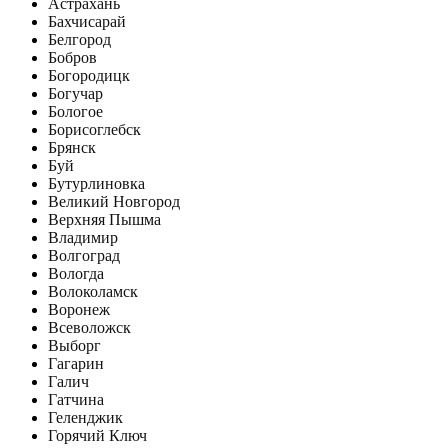
Астрахань
Бахчисарай
Белгород
Бобров
Богородицк
Богучар
Бологое
Борисоглебск
Брянск
Буй
Бутурлиновка
Великий Новгород
Верхняя Пышма
Владимир
Волгоград
Вологда
Волоколамск
Воронеж
Всеволожск
Выборг
Гагарин
Галич
Гатчина
Геленджик
Горячий Ключ