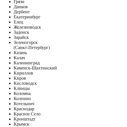
Грязи
Данков
Дербент
Екатеринбург
Елец
Железноводск
Задонск
Зарайск
Зеленогорск
(Санкт-Петербург)
Казань
Калач
Калининград
Каменск-Шахтинский
Кириллов
Киров
Кисловодск
Клинцы
Коломна
Колпино
Котельнич
Краснодар
Красное Село
Кронштадт
Крымск