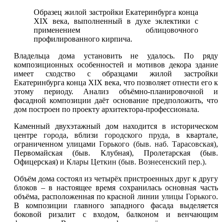
Образец жилой застройки Екатеринбурга конца
XIX века, выполненный в духе эклектики с
применением облицовочного
профилированного кирпича.
Владельца дома установить не удалось. По ряду
композиционных особенностей и мотивов декора здание
имеет сходство с образцами жилой застройки
Екатеринбурга конца XIX века, что позволяет отнести его к
этому периоду. Анализ объёмно-планировочной и
фасадной композиции даёт основание предположить, что
дом построен по проекту архитектора-профессионала.
Каменный двухэтажный дом находится в историческом
центре
города
, вблизи
городского пруда
, в квартале,
ограниченном улицами
Горького (быв. наб. Тарасовская)
,
Первомайская (быв. Клубная), Пролетарская (быв.
Офицерская) и
Клары Цеткин (быв. Вознесенский пер.)
.
Объём дома состоял из четырёх пристроенных друг к другу
блоков – в настоящее время сохранилась основная часть
объёма, расположенная по красной линии
улицы Горького
.
В композиции главного западного фасада выделяется
боковой ризалит с входом, балконом и венчающим