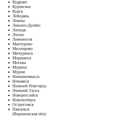
Кудрово
Куровское
Курск
Лебедянь
Ливны
Ликино-Дулёво
Липецк
Лиски
Ломоносов
Мантурово
Миллерово
Мичуринск
Моршанск
Москва
Мурино
Муром
Невинномысск
Невьянск
Нижний Новгород
Нижний Тагил
Новороссийск
Новохопёрск
Острогожск
Павловск
(Воронежская обл)