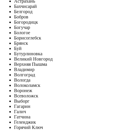
Астрахань
Бахчисарай
Белгород
Бобров
Богородицк
Богучар
Бологое
Борисоглебск
Брянск
Буй
Бутурлиновка
Великий Новгород
Верхняя Пышма
Владимир
Волгоград
Вологда
Волоколамск
Воронеж
Всеволожск
Выборг
Гагарин
Галич
Гатчина
Геленджик
Горячий Ключ