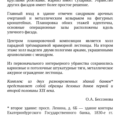
круглыми розетками. Карниз имеет сухарики. Убранство
других фасадов имеет более простое решение.
Главный вход в здание отмечен сандриком арочных
очертаний и металлическим козырьком на фигурных
кронштейнах. Планировка обоих этажей идентична,
основные операционные залы расположены вдоль
уличного фасада.
Центром планировочной композиции является холл
парадной трёхмаршевой мраморной лестницы. На втором
этаже холл выделен двумя пологими арками, украшенными
архивольтами с меандром.
Из первоначального интерьерного убранства сохранились
карнизные и потолочные штукатурные тяги, металлическое
ажурное ограждение лестницы.
Комплекс из двух разновременных зданий банков*
представляет собой образцы деловых домов первой и
второй половины XIX века.
O.A. Бессонова
* второе здание:
просп. Ленина, д. 6Б — здание конторы
Екатеринбургского Государственного банка, 1830-е гг.