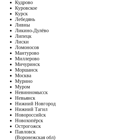
Кудрово
Куровское
Курск
Лебедянь
Ливны
Ликино-Дулёво
Липецк
Лиски
Ломоносов
Мантурово
Миллерово
Мичуринск
Моршанск
Москва
Мурино
Муром
Невинномысск
Невьянск
Нижний Новгород
Нижний Тагил
Новороссийск
Новохопёрск
Острогожск
Павловск
(Воронежская обл)