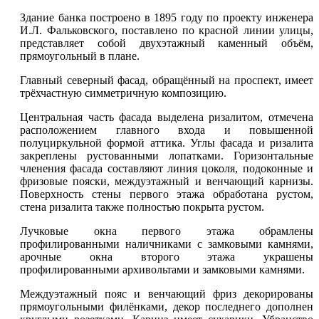
Здание банка построено в 1895 году по проекту инженера
И.Л. Фальковского, поставлено по красной линии
улицы
,
представляет собой двухэтажный каменный объём,
прямоугольный в плане.
Главный северный фасад, обращённый на
проспект
, имеет
трёхчастную симметричную композицию.
Центральная часть фасада выделена ризалитом, отмечена
расположением главного входа и повышенной
полуциркульной формой аттика. Углы фасада и ризалита
закреплены рустованными лопатками. Горизонтальные
членения фасада составляют линия цоколя, подоконные и
фризовые пояски, междуэтажный и венчающий карнизы.
Поверхность стены первого этажа обработана рустом,
стена ризалита также полностью покрыта рустом.
Лучковые окна первого этажа обрамлены
профилированными наличниками с замковыми камнями,
арочные окна второго этажа украшены
профилированными архивольтами и замковыми камнями.
Междуэтажный пояс и венчающий фриз декорированы
прямоугольными филёнками, декор последнего дополнен