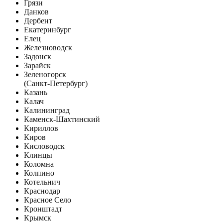
Грязи
Данков
Дербент
Екатеринбург
Елец
Железноводск
Задонск
Зарайск
Зеленогорск
(Санкт-Петербург)
Казань
Калач
Калининград
Каменск-Шахтинский
Кириллов
Киров
Кисловодск
Клинцы
Коломна
Колпино
Котельнич
Краснодар
Красное Село
Кронштадт
Крымск