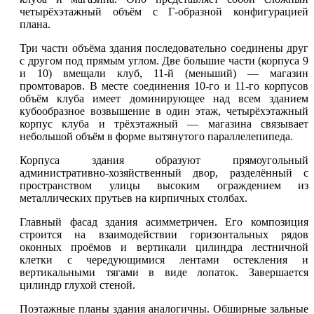
четырёхэтажный объём с Г-образной конфигурацией
плана.
Три части объёма здания последовательно соединены друг
с другом под прямым углом. Две большие части (корпуса 9
и 10) вмещали клуб, 11-й (меньший) — магазин
промтоваров. В месте соединения 10-го и 11-го корпусов
объём клуба имеет доминирующее над всем зданием
кубообразное возвышение в один этаж, четырёхэтажный
корпус клуба и трёхэтажный — магазина связывает
небольшой объём в форме вытянутого параллелепипеда.
Корпуса здания образуют прямоугольный
административно-хозяйственный двор, разделённый с
пространством улицы высоким ограждением из
металлических прутьев на кирпичных столбах.
Главный фасад здания асимметричен. Его композиция
строится на взаимодействии горизонтальных рядов
оконных проёмов и вертикали цилиндра лестничной
клетки с чередующимися лентами остекления и
вертикальными тягами в виде лопаток. Завершается
цилиндр глухой стеной.
Поэтажные планы здания аналогичны. Обширные зальные