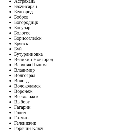
Астрахань
Бахчисарай
Белгород
Бобров
Богородицк
Богучар
Бологое
Борисоглебск
Брянск
Буй
Бутурлиновка
Великий Новгород
Верхняя Пышма
Владимир
Волгоград
Вологда
Волоколамск
Воронеж
Всеволожск
Выборг
Гагарин
Галич
Гатчина
Геленджик
Горячий Ключ