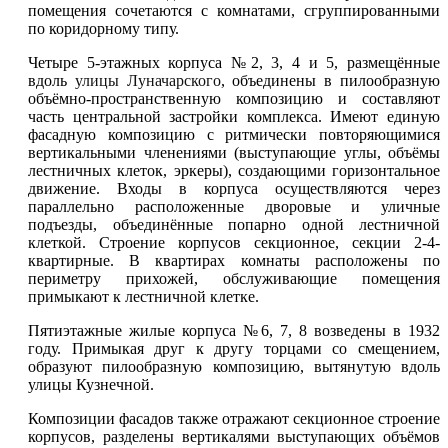
помещения сочетаются с комнатами, сгруппированными
по коридорному типу.
Четыре 5-этажных корпуса №2, 3, 4 и 5, размещённые
вдоль
улицы Луначарского
, объединены в пилообразную
объёмно-пространственную композицию и составляют
часть центральной застройки комплекса. Имеют единую
фасадную композицию с ритмически повторяющимися
вертикальными членениями (выступающие углы, объёмы
лестничных клеток, эркеры), создающими горизонтальное
движение. Входы в корпуса осуществляются через
параллельно расположенные дворовые и уличные
подъезды, объединённые попарно одной лестничной
клеткой. Строение корпусов секционное, секции 2-4-
квартирные. В квартирах комнаты расположены по
периметру прихожей, обслуживающие помещения
примыкают к лестничной клетке.
Пятиэтажные жилые корпуса №6, 7, 8 возведены в 1932
году. Примыкая друг к другу торцами со смещением,
образуют пилообразную композицию, вытянутую вдоль
улицы Кузнечной.
Композиции фасадов также отражают секционное строение
корпусов, разделены вертикалями выступающих объёмов