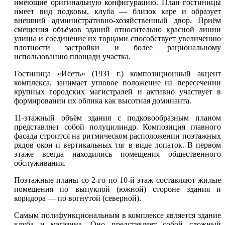
имеющие оригинальную конфигурацию. План гостиницы
имеет вид подковы, клуба — близок каре и образует
внешний административно-хозяйственный двор. Приём
смещения объёмов зданий относительно красной линии
улицы и соединение их торцами способствует увеличению
плотности застройки и более рациональному
использованию площади участка.
Гостиница «Исеть» (1931 г.) композиционный акцент
комплекса, занимает угловое положение на пересечении
крупных городских магистралей и активно участвует в
формировании их облика как высотная доминанта.
11-этажный объём здания с подковообразным планом
представляет собой полуцилиндр. Композиция главного
фасада строится на ритмическом расположении поэтажных
рядов окон и вертикальных тяг в виде лопаток. В первом
этаже всегда находились помещения общественного
обслуживания.
Поэтажные планы со 2-го по 10-й этаж составляют жилые
помещения по выпуклой (южной) стороне здания и
коридора — по вогнутой (северной).
Самым полифункциональным в комплексе является здание
клуба и магазина. Оно представляет собой сложный