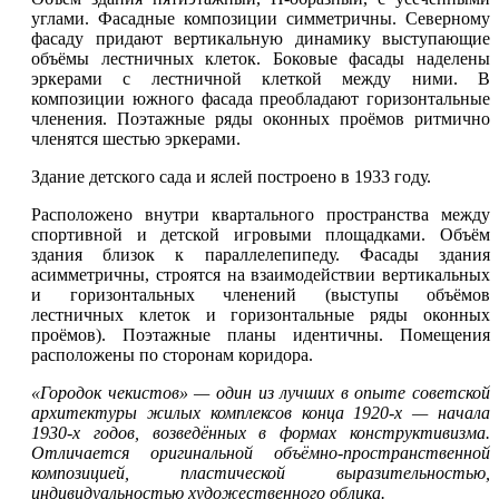
углами. Фасадные композиции симметричны. Северному
фасаду придают вертикальную динамику выступающие
объёмы лестничных клеток. Боковые фасады наделены
эркерами с лестничной клеткой между ними. В
композиции южного фасада преобладают горизонтальные
членения. Поэтажные ряды оконных проёмов ритмично
членятся шестью эркерами.
Здание детского сада и яслей построено в 1933 году.
Расположено внутри квартального пространства между
спортивной и детской игровыми площадками. Объём
здания близок к параллелепипеду. Фасады здания
асимметричны, строятся на взаимодействии вертикальных
и горизонтальных членений (выступы объёмов
лестничных клеток и горизонтальные ряды оконных
проёмов). Поэтажные планы идентичны. Помещения
расположены по сторонам коридора.
«Городок чекистов» — один из лучших в опыте советской
архитектуры жилых комплексов конца 1920-х — начала
1930-х годов, возведённых в формах конструктивизма.
Отличается оригинальной объёмно-пространственной
композицией, пластической выразительностью,
индивидуальностью художественного облика.