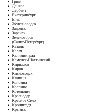
Грязи
Данков
Дербент
Екатеринбург
Елец
Железноводск
Задонск
Зарайск
Зеленогорск
(Санкт-Петербург)
Казань
Калач
Калининград
Каменск-Шахтинский
Кириллов
Киров
Кисловодск
Клинцы
Коломна
Колпино
Котельнич
Краснодар
Красное Село
Кронштадт
Крымск