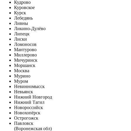
Кудрово
Куровское
Курск
Лебедянь
Ливны
Ликино-Дулёво
Липецк
Лиски
Ломоносов
Мантурово
Миллерово
Мичуринск
Моршанск
Москва
Мурино
Муром
Невинномысск
Невьянск
Нижний Новгород
Нижний Тагил
Новороссийск
Новохопёрск
Острогожск
Павловск
(Воронежская обл)