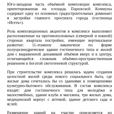
Юго-западная часть объёмной композиции комплекса,
ориентированная на
площадь Парижской Коммуны
содержит одну из основных градостроительных доминант
в застройке главного проспекта города (гостиница
«Исеть»).
Роль композиционных акцентов в комплексе выполняют
расположенные на противоположных (северной и южной)
сторонах квартала постройки, имеющие вертикальное
развитие: 11-этажное лаконичное по форме
полуцилиндрическое здание гостиничного типа и жилой
дом с выраженной динамикой объёмов вверх и к центру,
отличающийся сложным объёмно-пространственным
решением и богатой светотеневой структурой.
При строительстве комплекса решалась задача создания
целостной жилой среды нового социального быта, где
жилые дома сочетались бы со зданиями и помещениями
культурно-бытового обслуживания. В состав комплекса
входят: дом гостиничного типа для молодёжи и
малосемейных, здание клуба и магазина, три жилых дома,
медицинский корпус с аптекой, здание детского сада и
яслей.
Размещение зданий на участке определяется их