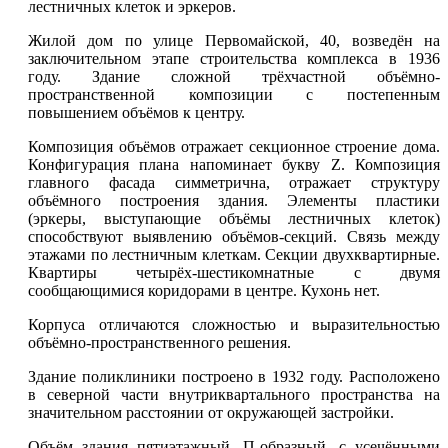
лестничных клеток и эркеров.
Жилой дом по улице Первомайской, 40, возведён на
заключительном этапе строительства комплекса в 1936
году. Здание сложной трёхчастной объёмно-
пространственной композиции с постепенным
повышением объёмов к центру.
Композиция объёмов отражает секционное строение дома.
Конфигурация плана напоминает букву Z. Композиция
главного фасада симметрична, отражает структуру
объёмного построения здания. Элементы пластики
(эркеры, выступающие объёмы лестничных клеток)
способствуют выявлению объёмов-секций. Связь между
этажами по лестничным клеткам. Секции двухквартирные.
Квартиры четырёх-шестикомнатные с двумя
сообщающимися коридорами в центре. Кухонь нет.
Корпуса отличаются сложностью и выразительностью
объёмно-пространственного решения.
Здание поликлиники построено в 1932 году. Расположено
в северной части внутриквартального пространства на
значительном расстоянии от окружающей застройки.
Объём здания пятиэтажный, П-образный, с усечёнными