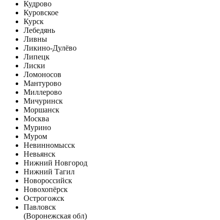
Кудрово
Куровское
Курск
Лебедянь
Ливны
Ликино-Дулёво
Липецк
Лиски
Ломоносов
Мантурово
Миллерово
Мичуринск
Моршанск
Москва
Мурино
Муром
Невинномысск
Невьянск
Нижний Новгород
Нижний Тагил
Новороссийск
Новохопёрск
Острогожск
Павловск
(Воронежская обл)