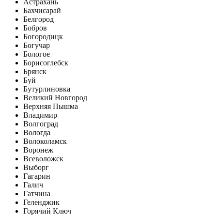
Астрахань
Бахчисарай
Белгород
Бобров
Богородицк
Богучар
Бологое
Борисоглебск
Брянск
Буй
Бутурлиновка
Великий Новгород
Верхняя Пышма
Владимир
Волгоград
Вологда
Волоколамск
Воронеж
Всеволожск
Выборг
Гагарин
Галич
Гатчина
Геленджик
Горячий Ключ