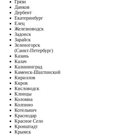
Грязи
Данков
Дербент
Екатеринбург
Елец
Железноводск
Задонск
Зарайск
Зеленогорск
(Санкт-Петербург)
Казань
Калач
Калининград
Каменск-Шахтинский
Кириллов
Киров
Кисловодск
Клинцы
Коломна
Колпино
Котельнич
Краснодар
Красное Село
Кронштадт
Крымск