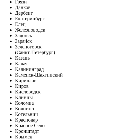
Грязи
Данков
Дербент
Екатеринбург
Елец
Железноводск
Задонск
Зарайск
Зеленогорск
(Санкт-Петербург)
Казань
Калач
Калининград
Каменск-Шахтинский
Кириллов
Киров
Кисловодск
Клинцы
Коломна
Колпино
Котельнич
Краснодар
Красное Село
Кронштадт
Крымск