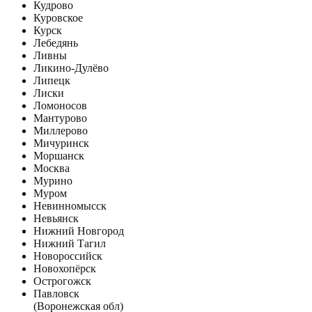
Кудрово
Куровское
Курск
Лебедянь
Ливны
Ликино-Дулёво
Липецк
Лиски
Ломоносов
Мантурово
Миллерово
Мичуринск
Моршанск
Москва
Мурино
Муром
Невинномысск
Невьянск
Нижний Новгород
Нижний Тагил
Новороссийск
Новохопёрск
Острогожск
Павловск
(Воронежская обл)