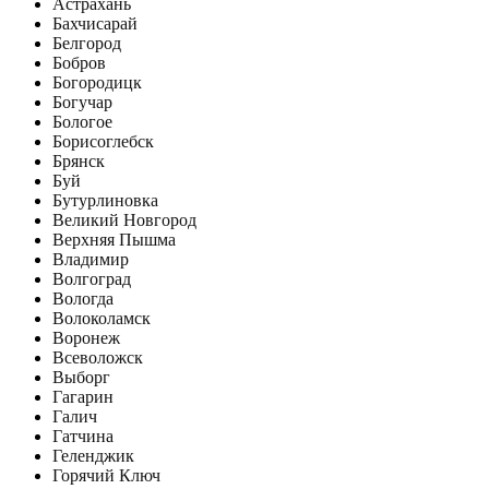
Астрахань
Бахчисарай
Белгород
Бобров
Богородицк
Богучар
Бологое
Борисоглебск
Брянск
Буй
Бутурлиновка
Великий Новгород
Верхняя Пышма
Владимир
Волгоград
Вологда
Волоколамск
Воронеж
Всеволожск
Выборг
Гагарин
Галич
Гатчина
Геленджик
Горячий Ключ