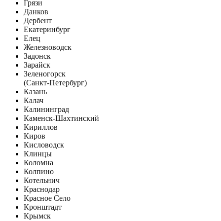
Грязи
Данков
Дербент
Екатеринбург
Елец
Железноводск
Задонск
Зарайск
Зеленогорск
(Санкт-Петербург)
Казань
Калач
Калининград
Каменск-Шахтинский
Кириллов
Киров
Кисловодск
Клинцы
Коломна
Колпино
Котельнич
Краснодар
Красное Село
Кронштадт
Крымск