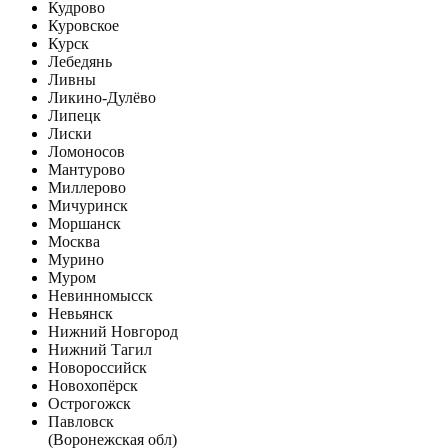
Кудрово
Куровское
Курск
Лебедянь
Ливны
Ликино-Дулёво
Липецк
Лиски
Ломоносов
Мантурово
Миллерово
Мичуринск
Моршанск
Москва
Мурино
Муром
Невинномысск
Невьянск
Нижний Новгород
Нижний Тагил
Новороссийск
Новохопёрск
Острогожск
Павловск
(Воронежская обл)