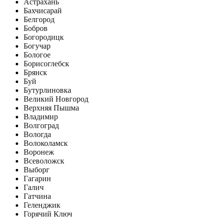
Астрахань
Бахчисарай
Белгород
Бобров
Богородицк
Богучар
Бологое
Борисоглебск
Брянск
Буй
Бутурлиновка
Великий Новгород
Верхняя Пышма
Владимир
Волгоград
Вологда
Волоколамск
Воронеж
Всеволожск
Выборг
Гагарин
Галич
Гатчина
Геленджик
Горячий Ключ