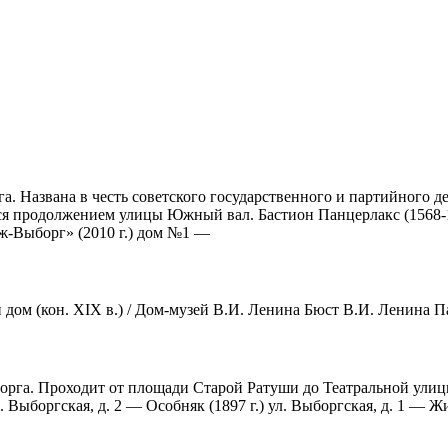
. Названа в честь советского государственного и партийного д
 продолжением улицы Южный вал. Бастион Панцерлакс (1568-1592
аж-Выборг» (2010 г.) дом №1 —
м (кон. XIX в.) / Дом-музей В.И. Ленина Бюст В.И. Ленина 
га. Проходит от площади Старой Ратуши до Театральной улицы. 
боргская, д. 2 — Особняк (1897 г.) ул. Выборгская, д. 1 — Жил