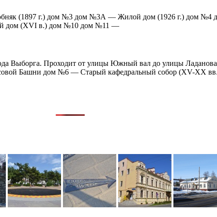
бняк (1897 г.) дом №3 дом №3А — Жилой дом (1926 г.) дом №4 
й дом (XVI в.) дом №10 дом №11 —
ода Выборга. Проходит от улицы Южный вал до улицы Ладанов
 Часовой Башни дом №6 — Старый кафедральный собор (XV-XX в