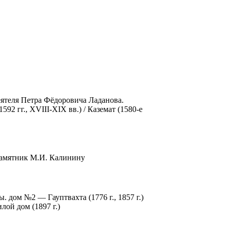
еятеля Петра Фёдоровича Ладанова.
 гг., XVIII-XIX вв.) / Каземат (1580-е
Памятник М.И. Калинину
дом №2 — Гауптвахта (1776 г., 1857 г.)
ой дом (1897 г.)