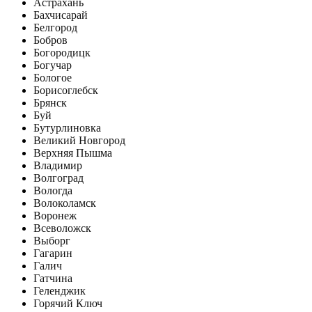
Астрахань
Бахчисарай
Белгород
Бобров
Богородицк
Богучар
Бологое
Борисоглебск
Брянск
Буй
Бутурлиновка
Великий Новгород
Верхняя Пышма
Владимир
Волгоград
Вологда
Волоколамск
Воронеж
Всеволожск
Выборг
Гагарин
Галич
Гатчина
Геленджик
Горячий Ключ