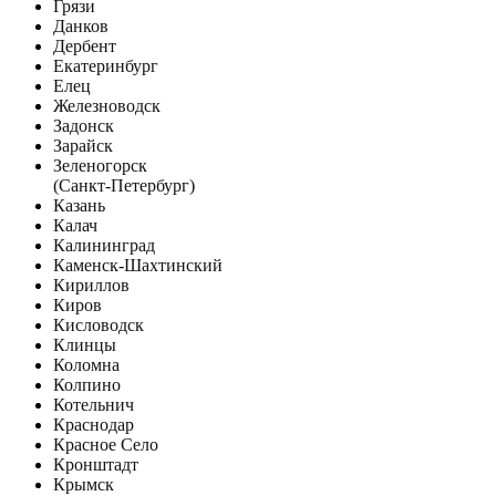
Грязи
Данков
Дербент
Екатеринбург
Елец
Железноводск
Задонск
Зарайск
Зеленогорск
(Санкт-Петербург)
Казань
Калач
Калининград
Каменск-Шахтинский
Кириллов
Киров
Кисловодск
Клинцы
Коломна
Колпино
Котельнич
Краснодар
Красное Село
Кронштадт
Крымск