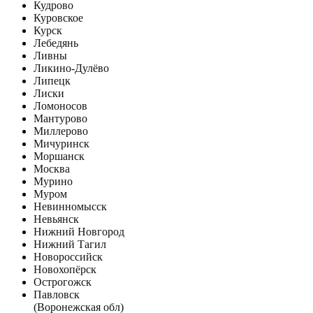
Кудрово
Куровское
Курск
Лебедянь
Ливны
Ликино-Дулёво
Липецк
Лиски
Ломоносов
Мантурово
Миллерово
Мичуринск
Моршанск
Москва
Мурино
Муром
Невинномысск
Невьянск
Нижний Новгород
Нижний Тагил
Новороссийск
Новохопёрск
Острогожск
Павловск
(Воронежская обл)