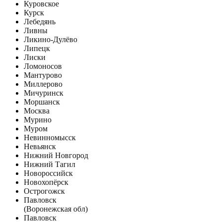
Куровское
Курск
Лебедянь
Ливны
Ликино-Дулёво
Липецк
Лиски
Ломоносов
Мантурово
Миллерово
Мичуринск
Моршанск
Москва
Мурино
Муром
Невинномысск
Невьянск
Нижний Новгород
Нижний Тагил
Новороссийск
Новохопёрск
Острогожск
Павловск
(Воронежская обл)
Павловск