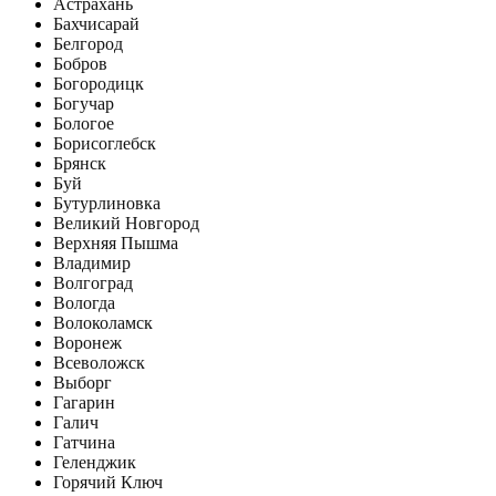
Астрахань
Бахчисарай
Белгород
Бобров
Богородицк
Богучар
Бологое
Борисоглебск
Брянск
Буй
Бутурлиновка
Великий Новгород
Верхняя Пышма
Владимир
Волгоград
Вологда
Волоколамск
Воронеж
Всеволожск
Выборг
Гагарин
Галич
Гатчина
Геленджик
Горячий Ключ