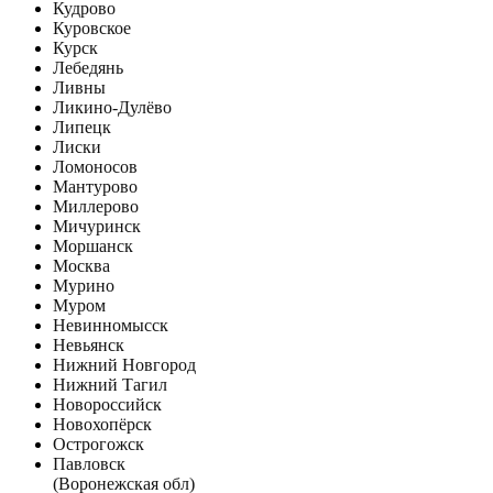
Кудрово
Куровское
Курск
Лебедянь
Ливны
Ликино-Дулёво
Липецк
Лиски
Ломоносов
Мантурово
Миллерово
Мичуринск
Моршанск
Москва
Мурино
Муром
Невинномысск
Невьянск
Нижний Новгород
Нижний Тагил
Новороссийск
Новохопёрск
Острогожск
Павловск
(Воронежская обл)