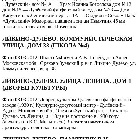
«Дулёвский» дом №1А — Храм Иоанна Богослова дом №12
дом №15 — Дулёвский фарфоровый завод дом №33 — Дом
Капустиных Ленинский пер., д. 1А — Стадион «Сокол» Парк
«Дулёвский» Мемориал павшим воинам Памятник 45 мм
противотанковая пушка Памятник
ЛИКИНО-ДУЛЁВО. КОММУНИСТИЧЕСКАЯ
УЛИЦА, ДОМ 38 (ШКОЛА №4)
Фото 03.03.2012: Школа №4 имени А.В. Перегудова Адрес:
Московская обл., Орехово-Зуевский р-н, г. Ликино-Дулёво, ул.
Коммунистическая, д. 38
ЛИКИНО-ДУЛЁВО. УЛИЦА ЛЕНИНА, ДОМ 1
(ДВОРЕЦ КУЛЬТУРЫ)
Фото 03.03.2012: Дворец культуры Дулёвского фарфорового
завода (1930 г.) Культурно-досуговый центр «Дулёвский»
Адрес: Московская обл., Орехово-Зуевский р-н, г. Ликино-
Дулёво, ул. Ленина, д. 1 Здание построено в 1930 году
(архитектор К.С. Мельников). Является памятником
архитектуры советского авангарда.