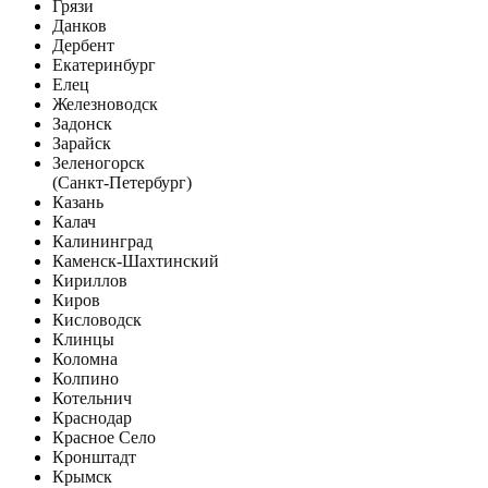
Грязи
Данков
Дербент
Екатеринбург
Елец
Железноводск
Задонск
Зарайск
Зеленогорск
(Санкт-Петербург)
Казань
Калач
Калининград
Каменск-Шахтинский
Кириллов
Киров
Кисловодск
Клинцы
Коломна
Колпино
Котельнич
Краснодар
Красное Село
Кронштадт
Крымск