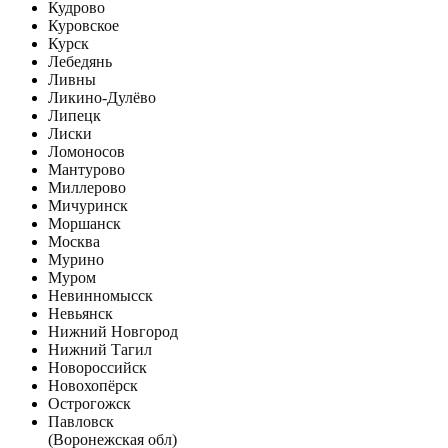
Кудрово
Куровское
Курск
Лебедянь
Ливны
Ликино-Дулёво
Липецк
Лиски
Ломоносов
Мантурово
Миллерово
Мичуринск
Моршанск
Москва
Мурино
Муром
Невинномысск
Невьянск
Нижний Новгород
Нижний Тагил
Новороссийск
Новохопёрск
Острогожск
Павловск
(Воронежская обл)