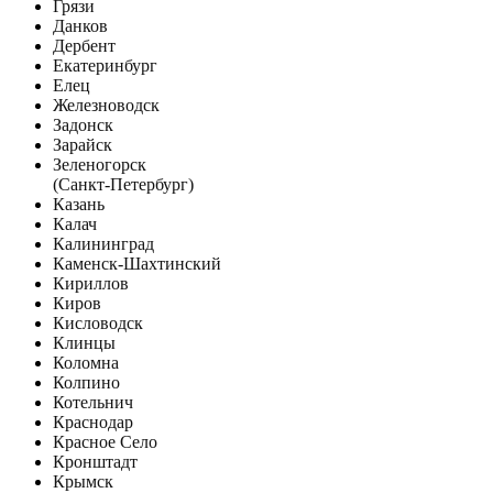
Грязи
Данков
Дербент
Екатеринбург
Елец
Железноводск
Задонск
Зарайск
Зеленогорск
(Санкт-Петербург)
Казань
Калач
Калининград
Каменск-Шахтинский
Кириллов
Киров
Кисловодск
Клинцы
Коломна
Колпино
Котельнич
Краснодар
Красное Село
Кронштадт
Крымск