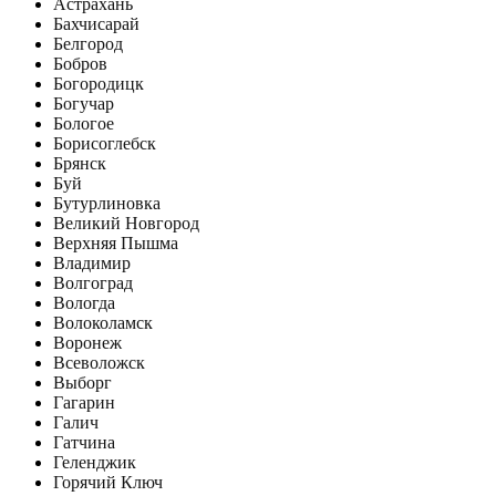
Астрахань
Бахчисарай
Белгород
Бобров
Богородицк
Богучар
Бологое
Борисоглебск
Брянск
Буй
Бутурлиновка
Великий Новгород
Верхняя Пышма
Владимир
Волгоград
Вологда
Волоколамск
Воронеж
Всеволожск
Выборг
Гагарин
Галич
Гатчина
Геленджик
Горячий Ключ