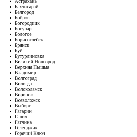
Астрахань
Бахчисарай
Белгород
Бобров
Богородицк
Богучар
Бологое
Борисоглебск
Брянск
Буй
Бутурлиновка
Великий Новгород
Верхняя Пышма
Владимир
Волгоград
Вологда
Волоколамск
Воронеж
Всеволожск
Выборг
Гагарин
Галич
Гатчина
Геленджик
Горячий Ключ