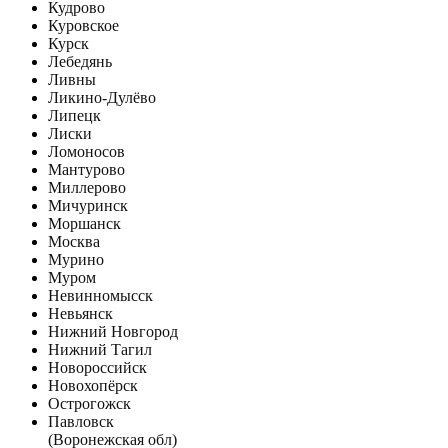
Кудрово
Куровское
Курск
Лебедянь
Ливны
Ликино-Дулёво
Липецк
Лиски
Ломоносов
Мантурово
Миллерово
Мичуринск
Моршанск
Москва
Мурино
Муром
Невинномысск
Невьянск
Нижний Новгород
Нижний Тагил
Новороссийск
Новохопёрск
Острогожск
Павловск
(Воронежская обл)