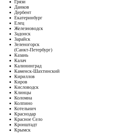
Грязи
Данков
Дербент
Екатеринбург
Елец
Железноводск
Задонск
Зарайск
Зеленогорск
(Санкт-Петербург)
Казань
Калач
Калининград
Каменск-Шахтинский
Кириллов
Киров
Кисловодск
Клинцы
Коломна
Колпино
Котельнич
Краснодар
Красное Село
Кронштадт
Крымск