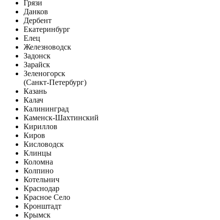
Грязи
Данков
Дербент
Екатеринбург
Елец
Железноводск
Задонск
Зарайск
Зеленогорск
(Санкт-Петербург)
Казань
Калач
Калининград
Каменск-Шахтинский
Кириллов
Киров
Кисловодск
Клинцы
Коломна
Колпино
Котельнич
Краснодар
Красное Село
Кронштадт
Крымск