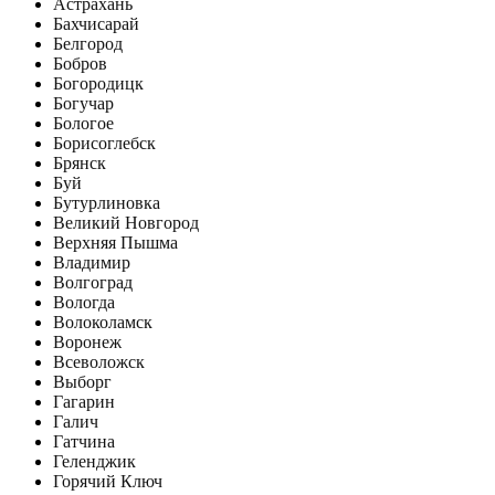
Астрахань
Бахчисарай
Белгород
Бобров
Богородицк
Богучар
Бологое
Борисоглебск
Брянск
Буй
Бутурлиновка
Великий Новгород
Верхняя Пышма
Владимир
Волгоград
Вологда
Волоколамск
Воронеж
Всеволожск
Выборг
Гагарин
Галич
Гатчина
Геленджик
Горячий Ключ