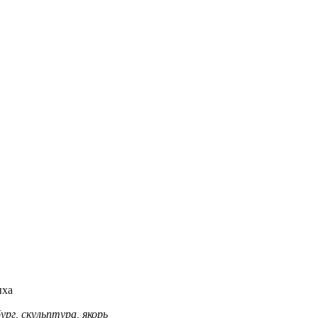
ыха
ург
,
скульптура
,
якорь