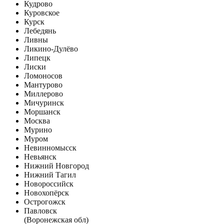
Кудрово
Куровское
Курск
Лебедянь
Ливны
Ликино-Дулёво
Липецк
Лиски
Ломоносов
Мантурово
Миллерово
Мичуринск
Моршанск
Москва
Мурино
Муром
Невинномысск
Невьянск
Нижний Новгород
Нижний Тагил
Новороссийск
Новохопёрск
Острогожск
Павловск
(Воронежская обл)