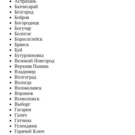
Астрахань
Бахчисарай
Белгород
Бобров
Богородицк
Богучар
Бологое
Борисоглебск
Брянск
Буй
Бутурлиновка
Великий Новгород
Верхняя Пышма
Владимир
Волгоград
Вологда
Волоколамск
Воронеж
Всеволожск
Выборг
Гагарин
Галич
Гатчина
Геленджик
Горячий Ключ