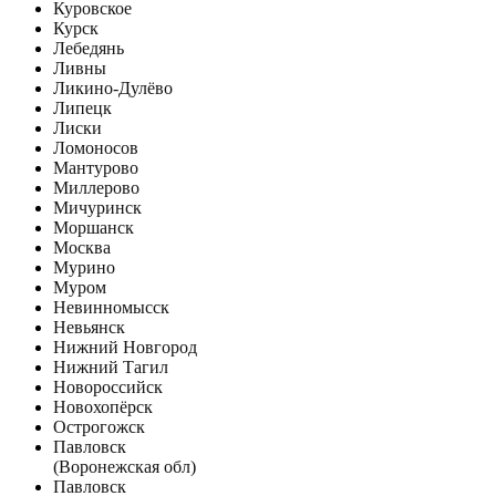
Куровское
Курск
Лебедянь
Ливны
Ликино-Дулёво
Липецк
Лиски
Ломоносов
Мантурово
Миллерово
Мичуринск
Моршанск
Москва
Мурино
Муром
Невинномысск
Невьянск
Нижний Новгород
Нижний Тагил
Новороссийск
Новохопёрск
Острогожск
Павловск
(Воронежская обл)
Павловск