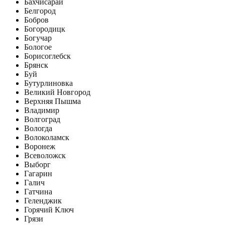
Бахчисарай
Белгород
Бобров
Богородицк
Богучар
Бологое
Борисоглебск
Брянск
Буй
Бутурлиновка
Великий Новгород
Верхняя Пышма
Владимир
Волгоград
Вологда
Волоколамск
Воронеж
Всеволожск
Выборг
Гагарин
Галич
Гатчина
Геленджик
Горячий Ключ
Грязи