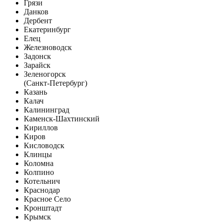
Грязи
Данков
Дербент
Екатеринбург
Елец
Железноводск
Задонск
Зарайск
Зеленогорск
(Санкт-Петербург)
Казань
Калач
Калининград
Каменск-Шахтинский
Кириллов
Киров
Кисловодск
Клинцы
Коломна
Колпино
Котельнич
Краснодар
Красное Село
Кронштадт
Крымск