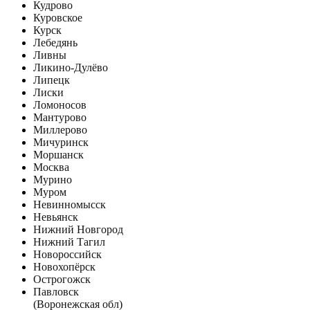
Кудрово
Куровское
Курск
Лебедянь
Ливны
Ликино-Дулёво
Липецк
Лиски
Ломоносов
Мантурово
Миллерово
Мичуринск
Моршанск
Москва
Мурино
Муром
Невинномысск
Невьянск
Нижний Новгород
Нижний Тагил
Новороссийск
Новохопёрск
Острогожск
Павловск
(Воронежская обл)