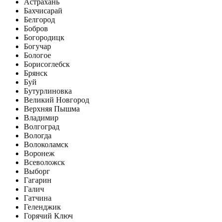
Астрахань
Бахчисарай
Белгород
Бобров
Богородицк
Богучар
Бологое
Борисоглебск
Брянск
Буй
Бутурлиновка
Великий Новгород
Верхняя Пышма
Владимир
Волгоград
Вологда
Волоколамск
Воронеж
Всеволожск
Выборг
Гагарин
Галич
Гатчина
Геленджик
Горячий Ключ