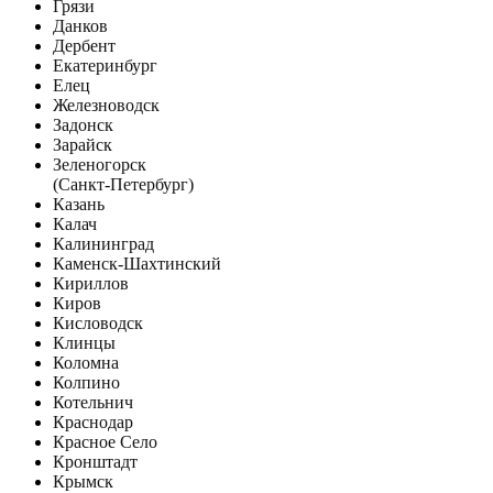
Грязи
Данков
Дербент
Екатеринбург
Елец
Железноводск
Задонск
Зарайск
Зеленогорск
(Санкт-Петербург)
Казань
Калач
Калининград
Каменск-Шахтинский
Кириллов
Киров
Кисловодск
Клинцы
Коломна
Колпино
Котельнич
Краснодар
Красное Село
Кронштадт
Крымск