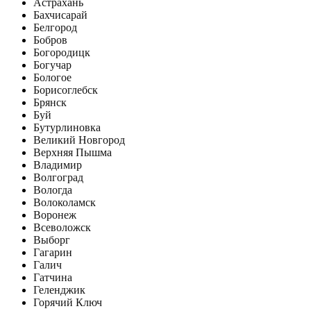
Астрахань
Бахчисарай
Белгород
Бобров
Богородицк
Богучар
Бологое
Борисоглебск
Брянск
Буй
Бутурлиновка
Великий Новгород
Верхняя Пышма
Владимир
Волгоград
Вологда
Волоколамск
Воронеж
Всеволожск
Выборг
Гагарин
Галич
Гатчина
Геленджик
Горячий Ключ