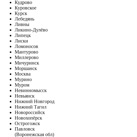
Кудрово
Куровское
Курск
Лебедянь
Ливны
Ликино-Дулёво
Липецк
Лиски
Ломоносов
Мантурово
Миллерово
Мичуринск
Моршанск
Москва
Мурино
Муром
Невинномысск
Невьянск
Нижний Новгород
Нижний Тагил
Новороссийск
Новохопёрск
Острогожск
Павловск
(Воронежская обл)